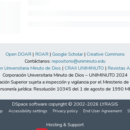
Open DOAR
|
ROAR
|
Google Scholar
|
Creative Commons
Contáctanos:
repositorio@uniminuto.edu
n Universitaria Minuto de Dios
|
CRAII UNIMINUTO
|
Revistas 
Corporación Universitaria Minuto de Dios – UNIMINUTO 2024
ación Superior sujeta a inspección y vigilancia por el Ministerio d
rsonería jurídica: Resolución 10345 del 1 de agosto de 1990 
DSpace software
copyright © 2002-2026
LYRASIS
gs
Accessibility settings
Privacy policy
End User Agreement
S
Hosting & Support