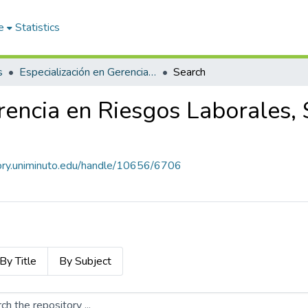
e
Statistics
s
Especialización en Gerencia en Riesgos Laborales, Seguridad y Salud en el Trabajo
Search
rencia en Riesgos Laborales,
tory.uniminuto.edu/handle/10656/6706
By Title
By Subject