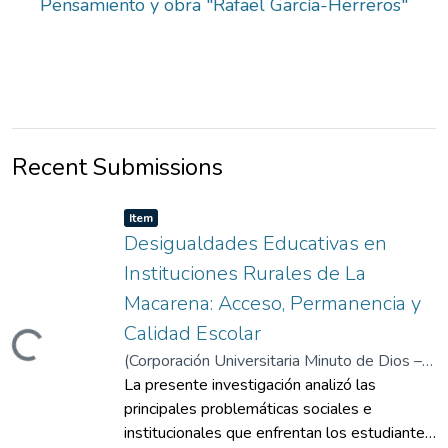
Pensamiento y obra "Rafael García-Herreros"
Recent Submissions
Item type:
,
Item
Desigualdades Educativas en
Instituciones Rurales de La
Macarena: Acceso, Permanencia y
Calidad Escolar
ding...
(
Corporación Universitaria Minuto de Dios –
UNIMINUTO
La presente investigación analizó las
,
2026-06-08
)
Cordero Gómez,
Laura Liliana
principales problemáticas sociales e
;
Rivera Parrado, Neisa Briggithe
institucionales que enfrentan los estudiantes