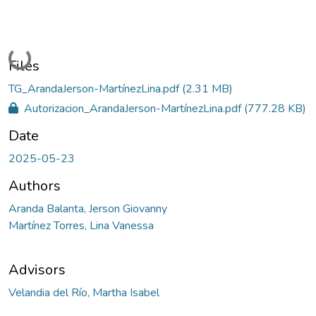
Loading...
Files
TG_ArandaJerson-MartínezLina.pdf
(2.31 MB)
Autorizacion_ArandaJerson-MartínezLina.pdf
(777.28 KB)
Date
2025-05-23
Authors
Aranda Balanta, Jerson Giovanny
Martínez Torres, Lina Vanessa
Advisors
Velandia del Río, Martha Isabel