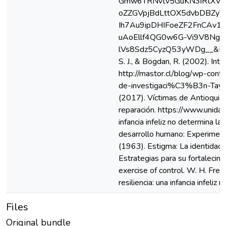
Gmw6TRNvtv5GuKN3iRtXVF
oZZGVpjBdLttOX5dvbDBZy
Ih7Au9ipDHIFoeZF2FnCAv
uAoEllf4QG0w6G-Vi9V8Ngg
lVs8Sdz5CyzQ53yWDg__&Ke
S. J., & Bogdan, R. (2002). Int
http://mastor.cl/blog/wp-cont
de-investigaci%C3%B3n-Taylor
(2017). Víctimas de Antioquia e
reparación. https://www.unidad 
infancia infeliz no determina l
desarrollo humano: Experiment
(1963). Estigma: La identidad d
Estrategias para su fortalecimi
exercise of control. W. H. Fre
resiliencia: una infancia infeliz
Files
Original bundle