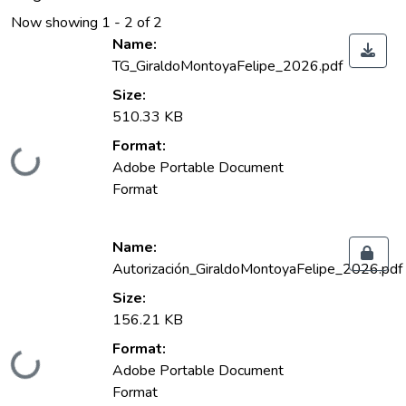
Now showing
1 - 2 of 2
Name:
TG_GiraldoMontoyaFelipe_2026.pdf
Size:
510.33 KB
Format:
Loading...
Adobe Portable Document
Format
Name:
Autorización_GiraldoMontoyaFelipe_2026.pdf
Size:
156.21 KB
Format:
Loading...
Adobe Portable Document
Format