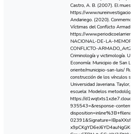
Castro, A. B. (2007). El muestr
https://www.nureinvestigacion
Andariego. (2020). Conmemorac
Víctimas del Conflicto Armado.
https://www.periodicoelarr
NACIONAL-DE-LA-MEMORIA
CONFLICTO-ARMADO_Art2020
Criminología y victimología. Uni
Economía: Municipio de San Lui
oriente/municipio-san-luis/ Ruiz
construcción de los vínculos so
Universidad Javeriana. Taylor, 
escuela: Modelos metodológico
https://d1wqtxts1xzle7.cl
935543=&response-content
disposition=inline%3B+fi
02391&Signature=IBpaXXs
x9pCKgYD6eJ6YD4auNgGKiT