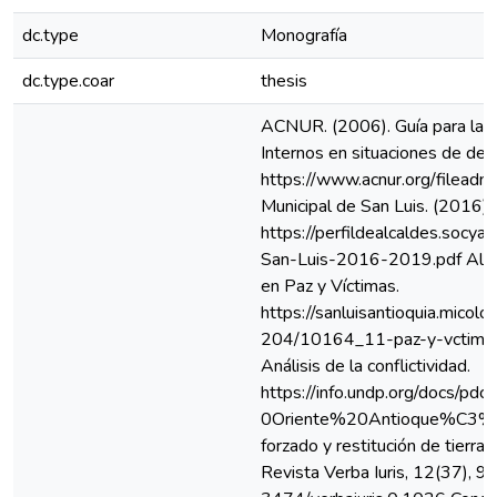
dc.type
Monografía
dc.type.coar
thesis
ACNUR. (2006). Guía para la a
Internos en situaciones de de
https://www.acnur.org/filead
Municipal de San Luis. (2016).
https://perfildealcaldes.socy
San-Luis-2016-2019.pdf Alcaldí
en Paz y Víctimas.
https://sanluisantioquia.micolo
204/10164_11-paz-y-vctimas.p
Análisis de la conflictividad.
https://info.undp.org/docs/
0Oriente%20Antioque%C3%B1o.
forzado y restitución de tierr
Revista Verba Iuris, 12(37), 