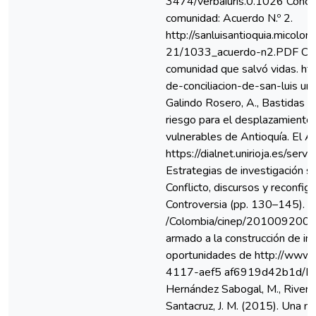
3474/verbaiuris.0.1026 Concejo
comunidad: Acuerdo N.º 2.
http://sanluisantioquia.micolom
21/1033_acuerdo-n2.PDF Conciu
comunidad que salvó vidas. ht
de-conciliacion-de-san-luis u
Galindo Rosero, A., Bastidas L
riesgo para el desplazamiento, 
vulnerables de Antioquía. El 
https://dialnet.unirioja.es/se
Estrategias de investigación soc
Conflicto, discursos y reconfigu
Controversia (pp. 130–145). htt
/Colombia/cinep/2010092001471
armado a la construcción de inic
oportunidades de http://ww
4117-aef5 af6919d42b1d/Del
Hernández Sabogal, M., Riveros
Santacruz, J. M. (2015). Una n