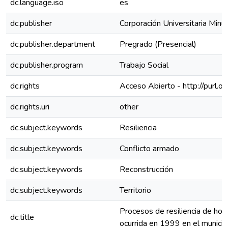
dc.language.iso
es
dc.publisher
Corporación Universitaria Mi
dc.publisher.department
Pregrado (Presencial)
dc.publisher.program
Trabajo Social
dc.rights
Acceso Abierto - http://purl.o
dc.rights.uri
other
dc.subject.keywords
Resiliencia
dc.subject.keywords
Conflicto armado
dc.subject.keywords
Reconstrucción
dc.subject.keywords
Territorio
Procesos de resiliencia de hom
dc.title
ocurrida en 1999 en el municipi