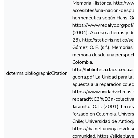
Memoria Histórica. http://www
accesibles/una-nacion-desplaz
hermenéutica según Hans-Geor
https://www.redalyc.org/pdf/
(2004). Acceso a tierras y d
23). http://static.iris.net.c
Gómez, O. E. (s.f.). Memorias d
memoria desde una perspectiva 
Colombia.
http://biblioteca.clacso.edu
dcterms.bibliographicCitation
guerra.pdf La Unidad para la At
apuesta a la reparación colecti
https://www.unidadvictimas.g
reparaci%C3%B3n-colectiva-p
Jaramillo, O. L. (2001). La resi
forzado en Colombia. Universida
Chile; Universidad de Antioquia
https://dialnet.unirioja.es/de
comunidad. https://slideplaye