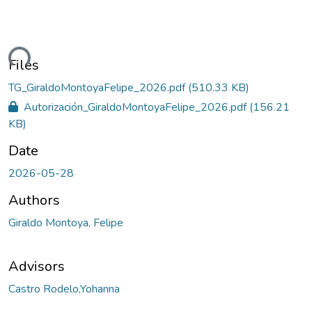
ding...
Files
TG_GiraldoMontoyaFelipe_2026.pdf
(510.33 KB)
Autorización_GiraldoMontoyaFelipe_2026.pdf
(156.21
KB)
Date
2026-05-28
Authors
Giraldo Montoya, Felipe
Advisors
Castro Rodelo,Yohanna