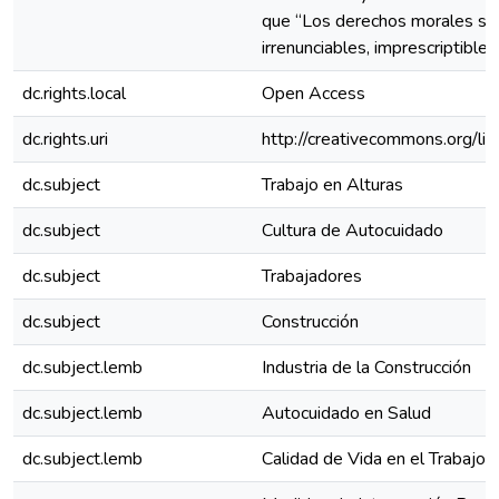
que “Los derechos morales sobr
irrenunciables, imprescriptible
dc.rights.local
Open Access
dc.rights.uri
http://creativecommons.org/li
dc.subject
Trabajo en Alturas
dc.subject
Cultura de Autocuidado
dc.subject
Trabajadores
dc.subject
Construcción
dc.subject.lemb
Industria de la Construcción
dc.subject.lemb
Autocuidado en Salud
dc.subject.lemb
Calidad de Vida en el Trabajo