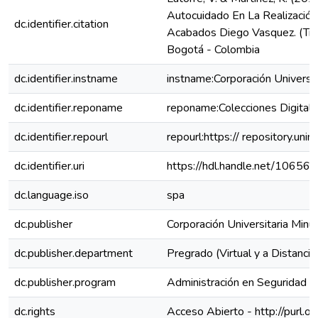
Autocuidado En La Realización
dc.identifier.citation
Acabados Diego Vasquez. (Trab
Bogotá - Colombia
dc.identifier.instname
instname:Corporación Universit
dc.identifier.reponame
reponame:Colecciones Digital
dc.identifier.repourl
repourl:https:// repository.uni
dc.identifier.uri
https://hdl.handle.net/10656
dc.language.iso
spa
dc.publisher
Corporación Universitaria Mi
dc.publisher.department
Pregrado (Virtual y a Distancia
dc.publisher.program
Administración en Seguridad y 
dc.rights
Acceso Abierto - http://purl.o