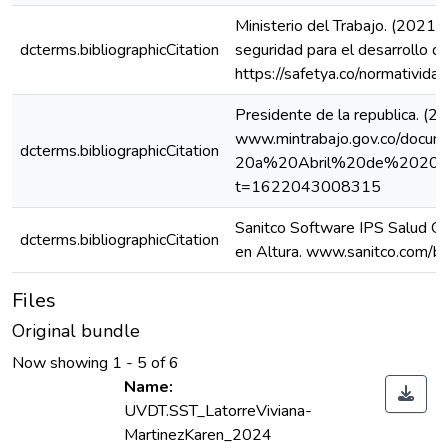
Ministerio del Trabajo. (2021,
dcterms.bibliographicCitation
seguridad para el desarrollo de 
https://safetya.co/normativid
Presidente de la republica. (
www.mintrabajo.gov.co/doc
dcterms.bibliographicCitation
20a%20Abril%20de%202021
t=1622043008315
Sanitco Software IPS Salud Ocu
dcterms.bibliographicCitation
en Altura. www.sanitco.com/bl
Files
Original bundle
Now showing
1 - 5 of 6
Name:
UVDT.SST_LatorreViviana-
MartinezKaren_2024