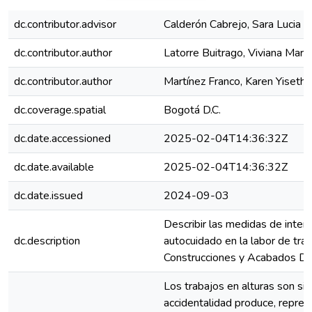
dc.contributor.advisor
Calderón Cabrejo, Sara Lucia
dc.contributor.author
Latorre Buitrago, Viviana Marc
dc.contributor.author
Martínez Franco, Karen Yiseth
dc.coverage.spatial
Bogotá D.C.
dc.date.accessioned
2025-02-04T14:36:32Z
dc.date.available
2025-02-04T14:36:32Z
dc.date.issued
2024-09-03
Describir las medidas de interv
dc.description
autocuidado en la labor de tra
Construcciones y Acabados 
Los trabajos en alturas son si
accidentalidad produce, repres