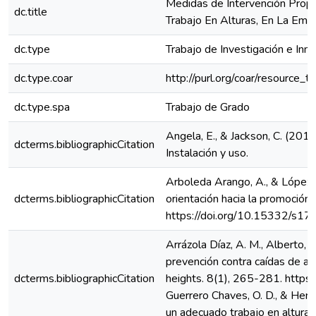
Medidas de Intervención Prop
dc.title
Trabajo En Alturas, En La Em
dc.type
Trabajo de Investigación e Inn
dc.type.coar
http://purl.org/coar/resource_
dc.type.spa
Trabajo de Grado
Angela, E., & Jackson, C. (2016
dcterms.bibliographicCitation
Instalación y uso.
Arboleda Arango, A., & López S
dcterms.bibliographicCitation
orientación hacia la promoción 
https://doi.org/10.15332/s
Arrázola Díaz, A. M., Alberto, 
prevención contra caídas de alt
dcterms.bibliographicCitation
heights. 8(1), 265-281. https
Guerrero Chaves, O. D., & Hern
un adecuado trabajo en alturas