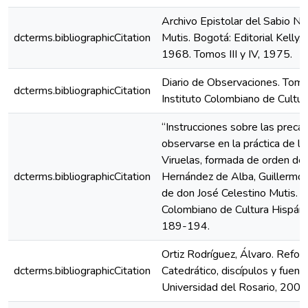
Archivo Epistolar del Sabio Nat
dcterms.bibliographicCitation
Mutis. Bogotá: Editorial Kelly, 
1968. Tomos III y IV, 1975.
Diario de Observaciones. Tomos
dcterms.bibliographicCitation
Instituto Colombiano de Cultur
“Instrucciones sobre las prec
observarse en la práctica de la
Viruelas, formada de orden del
dcterms.bibliographicCitation
Hernández de Alba, Guillermo (e
de don José Celestino Mutis. B
Colombiano de Cultura Hispánic
189-194.
Ortiz Rodríguez, Álvaro. Refor
dcterms.bibliographicCitation
Catedrático, discípulos y fue
Universidad del Rosario, 2003