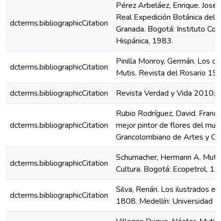
Pérez Arbeláez, Enrique. José 
Real Expedición Botánica del
dcterms.bibliographicCitation
Granada. Bogotá: Instituto Co
Hispánica, 1983.
Pinilla Monroy, Germán. Los con
dcterms.bibliographicCitation
Mutis. Revista del Rosario 1
dcterms.bibliographicCitation
Revista Verdad y Vida 2010; Ed
Rubio Rodríguez, David. Francis
dcterms.bibliographicCitation
mejor pintor de flores del mu
Grancolombiano de Artes y Cie
Schumacher, Hermann A. Mutis,
dcterms.bibliographicCitation
Cultura. Bogotá: Ecopetrol, 19
Silva, Renán. Los ilustrados 
dcterms.bibliographicCitation
1808. Medellín: Universidad d