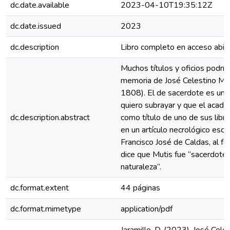
dc.date.available
2023-04-10T19:35:12Z
dc.date.issued
2023
dc.description
Libro completo en acceso abier
Muchos títulos y oficios podrían
memoria de José Celestino Mu
1808). El de sacerdote es uno 
quiero subrayar y que el acad
dc.description.abstract
como título de uno de sus libr
en un artículo necrológico escr
Francisco José de Caldas, al fa
dice que Mutis fue “sacerdote 
naturaleza”.
dc.format.extent
44 páginas
dc.format.mimetype
application/pdf