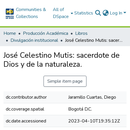
Communities &
All of
Statistics
Log In
Collections
DSpace
Home
Producción Académica
Libros
Divulgación institucional
José Celestino Mutis: sacerdote de Dios y de la naturaleza.
José Celestino Mutis: sacerdote de
Dios y de la naturaleza.
Simple item page
dc.contributor.author
Jaramillo Cuartas, Diego
dc.coverage.spatial
Bogotá D.C.
dc.date.accessioned
2023-04-10T19:35:12Z