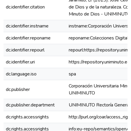
Jaramillo, D. (2023). José Cele
dc.identifier.citation
de Dios y de la naturaleza. Cor
Minuto de Dios - UNIMINUTO.
dc.identifier.instname
instname:Corporación Universit
dc.identifier.reponame
reponame:Colecciones Digital
dc.identifier.repourl
repourl:https://repository.unim
dc.identifier.uri
https://repository.uniminuto
dc.language.iso
spa
Corporación Universitaria Minu
dc.publisher
UNIMINUTO
dc.publisher.department
UNIMINUTO Rectoría General
dc.rights.accessrights
http://purl.org/coar/access_rig
dc.rights.accessrights
info:eu-repo/semantics/openA