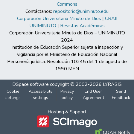
Commons
Contáctanos:
repositorio@uniminuto.edu
Corporación Universitaria Minuto de Dios
|
CRAII
UNIMINUTO
|
Revistas Académicas
Corporación Universitaria Minuto de Dios – UNIMINUTO
2024
Institución de Educación Superior sujeta a inspección y
vigilancia por el Ministerio de Educación Nacional
Personería jurídica: Resolución 10345 del 1 de agosto de
1990 MEN
DSpace software
copyright © 2002-2026
LYRASIS
Cookie
Accessibility
Privacy
End User
Send
settings
settings
policy
Agreement
Feedback
Hosting & Support
COAR Notify