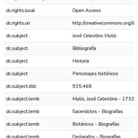
dc.rights.local
Open Access
dc.rights.uri
http://creativecommons.org/li
dc.subject
José Celestino Mutis
dc.subject
Bibliografía
dc.subject
Historia
dc.subject
Personajes históricos
dc.subject.ddc
925.468
dc.subject.lemb
Mutis, José Celestino - 1732-
dc.subject.lemb
Sacerdotes - Biografías
dc.subject.lemb
Botánicos - Biografías
dc.subject.lemb
Geógrafos - Biografías