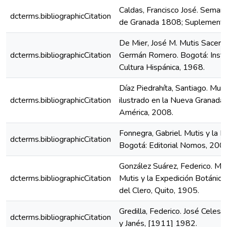
Caldas, Francisco José. Seman
dcterms.bibliographicCitation
de Granada 1808; Suplemento
De Mier, José M. Mutis Sacerd
dcterms.bibliographicCitation
Germán Romero. Bogotá: Insti
Cultura Hispánica, 1968.
Díaz Piedrahíta, Santiago. Mut
dcterms.bibliographicCitation
ilustrado en la Nueva Granada
América, 2008.
Fonnegra, Gabriel. Mutis y la E
dcterms.bibliographicCitation
Bogotá: Editorial Nomos, 200
González Suárez, Federico. Mem
dcterms.bibliographicCitation
Mutis y la Expedición Botánic
del Clero, Quito, 1905.
Gredilla, Federico. José Celest
dcterms.bibliographicCitation
y Janés, [1911] 1982.