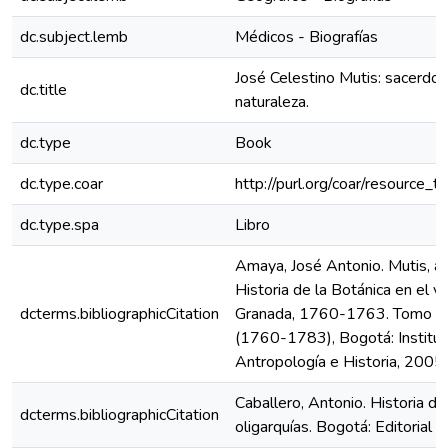
dc.subject.lemb
Médicos - Biografías
José Celestino Mutis: sacerdot
dc.title
naturaleza.
dc.type
Book
dc.type.coar
http://purl.org/coar/resource_
dc.type.spa
Libro
Amaya, José Antonio. Mutis, a
Historia de la Botánica en el v
dcterms.bibliographicCitation
Granada, 1760-1763. Tomo I.
(1760-1783), Bogotá: Institu
Antropología e Historia, 2005.
Caballero, Antonio. Historia d
dcterms.bibliographicCitation
oligarquías. Bogotá: Editorial