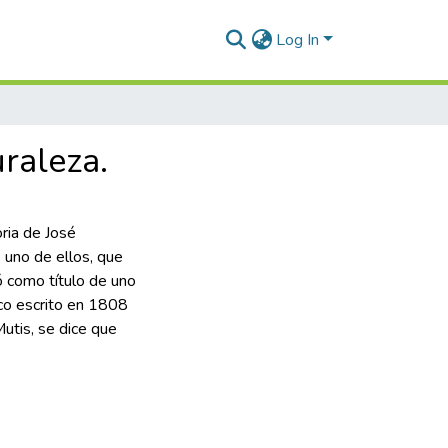
Log In
uraleza.
oria de José
 uno de ellos, que
ó como título de uno
ico escrito en 1808
Mutis, se dice que