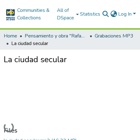
Communities &
All of
Statistics
Log In
Collections
DSpace
Home
Pensamiento y obra "Rafael García-Herreros"
Grabaciones MP3
La ciudad secular
La ciudad secular
Loading...
Files