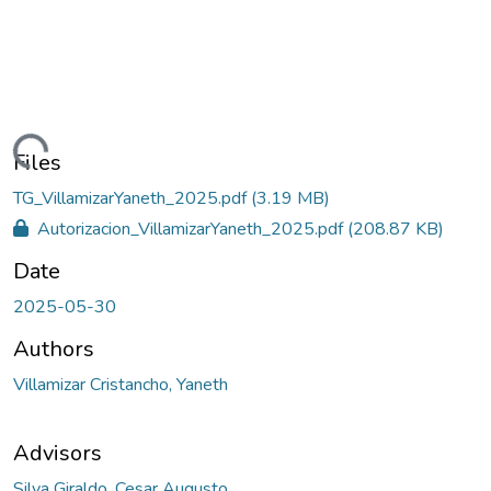
ding...
Files
TG_VillamizarYaneth_2025.pdf
(3.19 MB)
Autorizacion_VillamizarYaneth_2025.pdf
(208.87 KB)
Date
2025-05-30
Authors
Villamizar Cristancho, Yaneth
Advisors
Silva Giraldo, Cesar Augusto