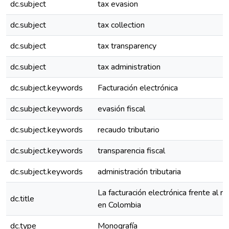
dc.subject
tax evasion
dc.subject
tax collection
dc.subject
tax transparency
dc.subject
tax administration
dc.subject.keywords
Facturación electrónica
dc.subject.keywords
evasión fiscal
dc.subject.keywords
recaudo tributario
dc.subject.keywords
transparencia fiscal
dc.subject.keywords
administración tributaria
La facturación electrónica frente al re
dc.title
en Colombia
dc.type
Monografía