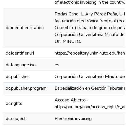
of electronic invoicing in the country.
Rodas Cano, L. A. y Pérez Peña, L. F.
facturación electrónica frente al recau
dc.identifier.citation
Colombia. (Trabajo de grado de posg
Corporación Universitaria Minuto de 
UNIMINUTO.
dc.identifier.uri
https://repository.uniminuto.edu/h
dc.language.iso
es
dc.publisher
Corporación Universitario Minuto de 
dc.publisher.program
Especialización en Gestión Tributaria
Acceso Abierto -
dc.rights
http://purl.org/coar/access_right/c_ab
dc.subject
Electronic invoicing