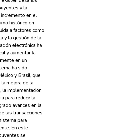
n existen desafíos
buyentes y la
 incremento en el
imo histórico en
buida a factores como
a y la gestión de la
ración electrónica ha
cal y aumentar la
almente en un
stema ha sido
éxico y Brasil, que
 la mejora de la
a, la implementación
a para reducir la
ogrado avances en la
de las transacciones,
 sistema para
iente. En este
ibuyentes se