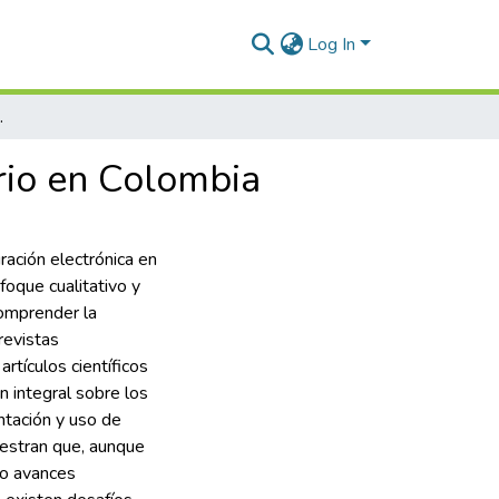
Log In
butario en Colombia
ario en Colombia
uración electrónica en
nfoque cualitativo y
comprender la
revistas
rtículos científicos
n integral sobre los
ntación y uso de
uestran que, aunque
do avances