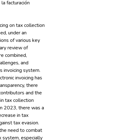
la facturación
cing on tax collection
sed, under an
ions of various key
ary review of
ere combined,
allenges, and
s invoicing system.
tronic invoicing has
ransparency, there
contributors and the
in tax collection
in 2023, there was a
ecrease in tax
ainst tax evasion.
y the need to combat
x system, especially