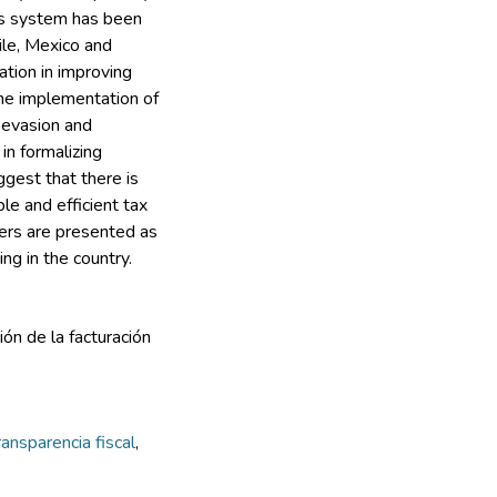
his system has been
ile, Mexico and
ation in improving
the implementation of
 evasion and
in formalizing
ggest that there is
le and efficient tax
yers are presented as
ng in the country.
ón de la facturación
ransparencia fiscal
,