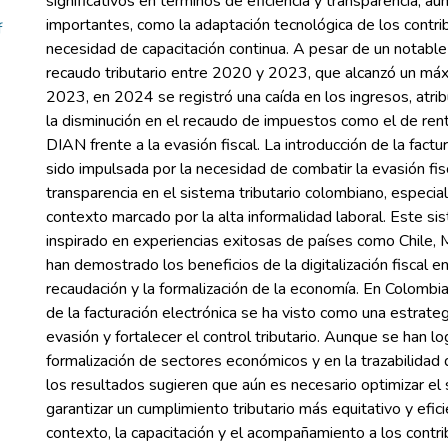
significativos en términos de eficiencia y transparencia, aú
importantes, como la adaptación tecnológica de los contri
f
necesidad de capacitación continua. A pesar de un notable
recaudo tributario entre 2020 y 2023, que alcanzó un máx
2023, en 2024 se registró una caída en los ingresos, atri
la disminución en el recaudo de impuestos como el de rent
DIAN frente a la evasión fiscal. La introducción de la factu
sido impulsada por la necesidad de combatir la evasión fis
transparencia en el sistema tributario colombiano, especi
contexto marcado por la alta informalidad laboral. Este si
inspirado en experiencias exitosas de países como Chile, M
han demostrado los beneficios de la digitalización fiscal en
recaudación y la formalización de la economía. En Colombi
de la facturación electrónica se ha visto como una estrategi
evasión y fortalecer el control tributario. Aunque se han l
formalización de sectores económicos y en la trazabilidad 
los resultados sugieren que aún es necesario optimizar el
garantizar un cumplimiento tributario más equitativo y efic
contexto, la capacitación y el acompañamiento a los contr