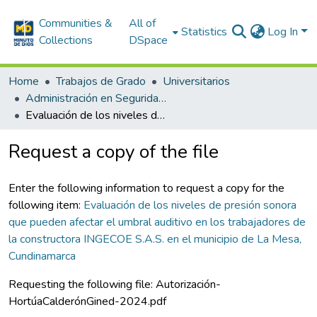
Communities &
All of
Statistics
Log In
Collections
DSpace
Home
Trabajos de Grado
Universitarios
Administración en Seguridad y Salud en el Trabajo
Evaluación de los niveles de presión sonora que pueden afectar el umbral auditivo en los trabajadores de la constructora INGECOE S.A.S. en el municipio de La Mesa, Cundinamarca
Request a copy of the file
Enter the following information to request a copy for the
following item:
Evaluación de los niveles de presión sonora
que pueden afectar el umbral auditivo en los trabajadores de
la constructora INGECOE S.A.S. en el municipio de La Mesa,
Cundinamarca
Requesting the following file: Autorización-
HortúaCalderónGined-2024.pdf