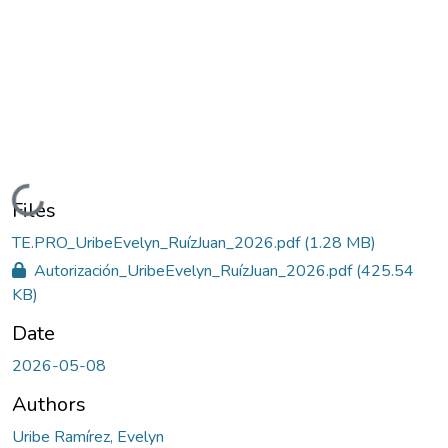
Loading...
Files
TE.PRO_UribeEvelyn_RuízJuan_2026.pdf
(1.28 MB)
Autorización_UribeEvelyn_RuízJuan_2026.pdf
(425.54
KB)
Date
2026-05-08
Authors
Uribe Ramírez, Evelyn