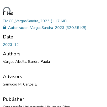
oading...
Files
TM.CE_VargasSandra_2023
(1.17 MB)
Autorizacion_VargasSandra_2023
(320.38 KB)
Date
2023-12
Authors
Vargas Abella, Sandra Paola
Advisors
Samudio M, Carlos E
Publisher
Corporación Universitaria Minuto de Dios