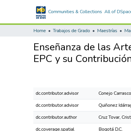
Communities & Collections
All of DSpac
Home
Trabajos de Grado
Maestrías
Mae
Enseñanza de las Arte
EPC y su Contribució
dc.contributor.advisor
Conejo Carrasco
dc.contributor.advisor
Quiñonez Idárra
dc.contributor.author
Cruz Tovar, Cris
dc.coverage.spatial
Bogotá D.C.