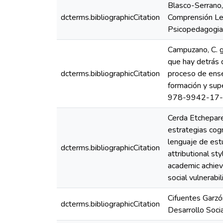
Blasco-Serrano,
dcterms.bibliographicCitation
Comprensión Lec
Psicopedagogia;
Campuzano, C. g
que hay detrás 
dcterms.bibliographicCitation
proceso de ense
formación y sup
978-9942-17-03
Cerda Etchepare,
estrategias cogn
lenguaje de est
dcterms.bibliographicCitation
attributional st
academic achiev
social vulnerab
Cifuentes Garzó
dcterms.bibliographicCitation
Desarrollo Soci