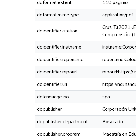
dc.format.extent
118 páginas
dc.format.mimetype
application/pdf
Cruz, T.(2021).
dc.identifier.citation
Comprensión. (T
dc.identifier.instname
instname:Corpor
dc.identifier.reponame
reponame:Colecc
dc.identifier.repourl
repourl:https://
dc.identifier.uri
https://hdl.ha
dc.language.iso
spa
dc.publisher
Corporación Uni
dc.publisher.department
Posgrado
dc.publisher.program
Maestría en Edu