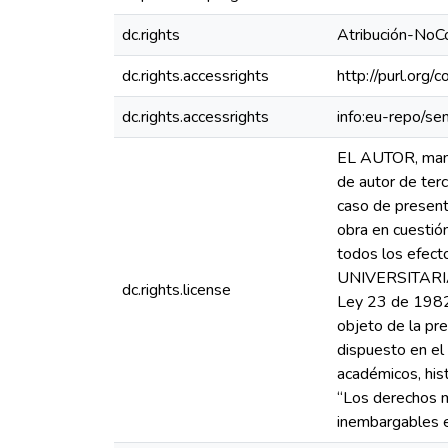
dc.rights
Atribución-NoC
dc.rights.accessrights
http://purl.org/
dc.rights.accessrights
info:eu-repo/s
EL AUTOR, manifi
de autor de terc
caso de present
obra en cuestió
todos los efec
UNIVERSITARIA 
dc.rights.license
Ley 23 de 1982 
objeto de la p
dispuesto en el
académicos, hist
“Los derechos mo
inembargables e