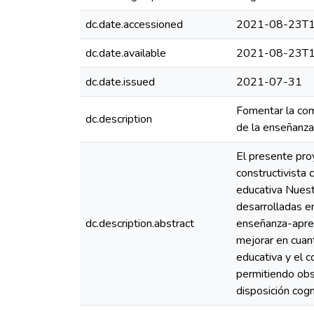
dc.date.accessioned
2021-08-23T1
dc.date.available
2021-08-23T1
dc.date.issued
2021-07-31
Fomentar la com
dc.description
de la enseñanza
El presente pro
constructivista
educativa Nuest
desarrolladas e
dc.description.abstract
enseñanza-apren
mejorar en cuant
educativa y el 
permitiendo obse
disposición cog