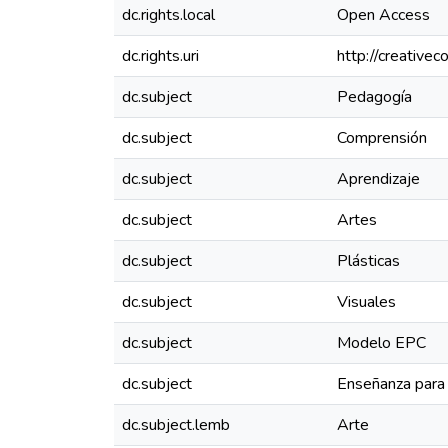
dc.rights.local
Open Access
dc.rights.uri
http://creative
dc.subject
Pedagogía
dc.subject
Comprensión
dc.subject
Aprendizaje
dc.subject
Artes
dc.subject
Plásticas
dc.subject
Visuales
dc.subject
Modelo EPC
dc.subject
Enseñanza para
dc.subject.lemb
Arte