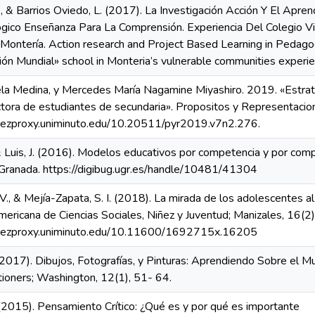
., & Barrios Oviedo, L. (2017). La Investigación Acción Y El Apre
ico Enseñanza Para La Comprensión. Experiencia Del Colegio V
Montería. Action research and Project Based Learning in Pedagog
ión Mundial» school in Monteria’s vulnerable communities experi
la Medina, y Mercedes María Nagamine Miyashiro. 2019. «Estrat
tora de estudiantes de secundaria». Propositos y Representacion
rg.ezproxy.uniminuto.edu/10.20511/pyr2019.v7n2.276.
 & Luis, J. (2016). Modelos educativos por competencia y por comp
Granada. https://digibug.ugr.es/handle/10481/41304
V., & Mejía-Zapata, S. I. (2018). La mirada de los adolescentes al
mericana de Ciencias Sociales, Niñez y Juventud; Manizales, 16(2
org.ezproxy.uniminuto.edu/10.11600/1692715x.16205
. (2017). Dibujos, Fotografías, y Pinturas: Aprendiendo Sobre el 
itioners; Washington, 12(1), 51- 64.
 (2015). Pensamiento Crítico: ¿Qué es y por qué es importante