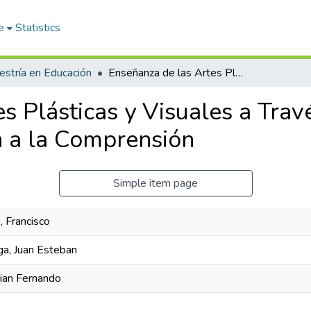
e
Statistics
stría en Educación
Enseñanza de las Artes Plásticas y Visuales a Través del Modelo de la EPC y su Contribución a la Comprensión
s Plásticas y Visuales a Trav
n a la Comprensión
Simple item page
, Francisco
ga, Juan Esteban
tian Fernando