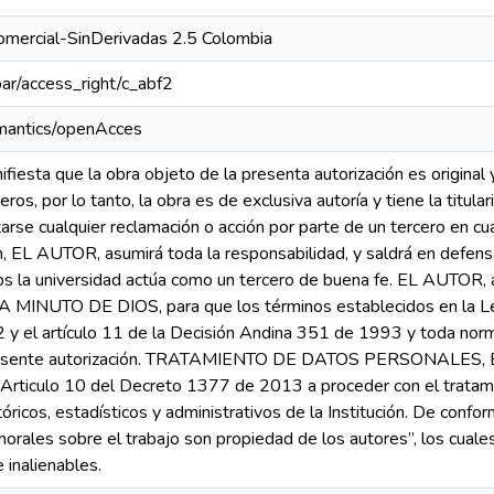
omercial-SinDerivadas 2.5 Colombia
coar/access_right/c_abf2
emantics/openAcces
esta que la obra objeto de la presenta autorización es original y 
eros, por lo tanto, la obra es de exclusiva autoría y tiene la ti
arse cualquier reclamación o acción por parte de un tercero en cu
n, EL AUTOR, asumirá toda la responsabilidad, y saldrá en defens
tos la universidad actúa como un tercero de buena fe. EL AUT
MINUTO DE DIOS, para que los términos establecidos en la Ley
y el artículo 11 de la Decisión Andina 351 de 1993 y toda normal 
resente autorización. TRATAMIENTO DE DATOS PERSONALES, EL
 Articulo 10 del Decreto 1377 de 2013 a proceder con el tratami
óricos, estadísticos y administrativos de la Institución. De conf
rales sobre el trabajo son propiedad de los autores”, los cuales 
 inalienables.