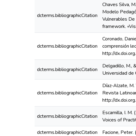
Chaves Silva, M
Modelo Pedagóg
dcterms.bibliographicCitation
Vulnerables De 
framework. «Vis
Coronado, Danie
dcterms.bibliographicCitation
comprensión lec
http://dx.doi.o
Delgadillo, M.,
dcterms.bibliographicCitation
Universidad de 
Díaz-Alzate, M. 
dcterms.bibliographicCitation
Revista Latinoa
http://dx.doi.
Escamilla, I. M
dcterms.bibliographicCitation
Voices of Pract
dcterms.bibliographicCitation
Facione, Peter.