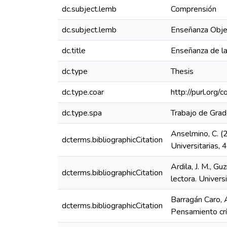
dc.subject.lemb
Comprensión
dc.subject.lemb
Enseñanza Obje
dc.title
Enseñanza de la
dc.type
Thesis
dc.type.coar
http://purl.org/
dc.type.spa
Trabajo de Gra
Anselmino, C. (
dcterms.bibliographicCitation
Universitarias, 
Ardila, J. M., G
dcterms.bibliographicCitation
lectora. Univer
Barragán Caro, 
dcterms.bibliographicCitation
Pensamiento crí