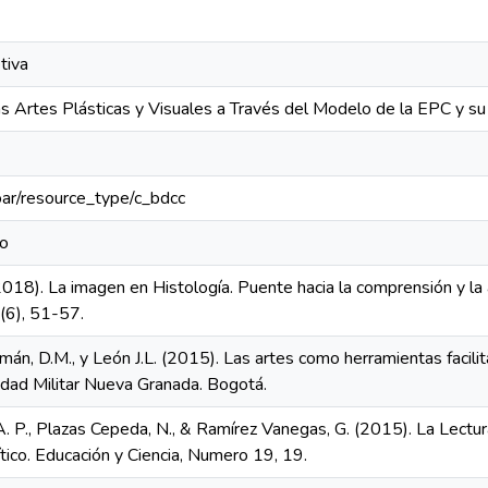
tiva
s Artes Plásticas y Visuales a Través del Modelo de la EPC y su
coar/resource_type/c_bdcc
do
2018). La imagen en Histología. Puente hacia la comprensión y la 
4(6), 51-57.
uzmán, D.M., y León J.L. (2015). Las artes como herramientas faci
sidad Militar Nueva Granada. Bogotá.
A. P., Plazas Cepeda, N., & Ramírez Vanegas, G. (2015). La Lect
tico. Educación y Ciencia, Numero 19, 19.