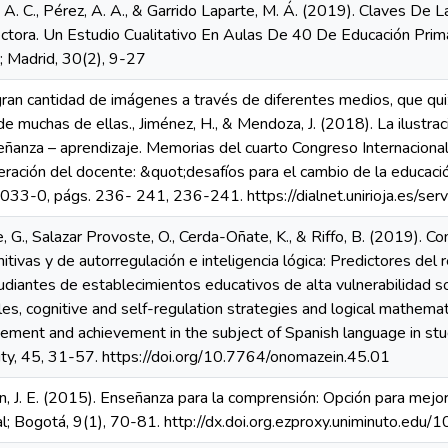
 A. C., Pérez, A. A., & Garrido Laparte, M. Á. (2019). Claves De 
tora. Un Estudio Cualitativo En Aulas De 40 De Educación Prima
 Madrid, 30(2), 9-27
ran cantidad de imágenes a través de diferentes medios, que quiz
de muchas de ellas., Jiménez, H., & Mendoza, J. (2018). La ilustr
ñanza – aprendizaje. Memorias del cuarto Congreso Internaciona
eración del docente: &quot;desafíos para el cambio de la educaci
3-0, págs. 236- 241, 236-241. https://dialnet.unirioja.es/ser
 G., Salazar Provoste, O., Cerda-Oñate, K., & Riffo, B. (2019). Com
itivas y de autorregulación e inteligencia lógica: Predictores de
udiantes de establecimientos educativos de alta vulnerabilidad s
yles, cognitive and self-regulation strategies and logical mathemati
ement and achievement in the subject of Spanish language in stu
ility, 45, 31-57. https://doi.org/10.7764/onomazein.45.01
n, J. E. (2015). Enseñanza para la comprensión: Opción para mejor
al; Bogotá, 9(1), 70-81. http://dx.doi.org.ezproxy.uniminuto.edu