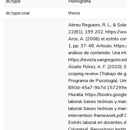
dc.type
Monografía
dc.type.coar
thesis
Abreu Regueiro, R. L., & Soler Carderius, J. L. (2022). Didáctica de la educación técnica y profesional. EduSol, 22(81), 199 202. https://www.redalyc.org/journal/4757/475773282017/html/ Barrio, J., García, M., Ruiz, I. y Arce, A. (2006) el estrés como respuesta international journal of developmental and educational psychology, vol. 1, pp. 37-48. Articulo. https://www.redalyc.org/pdf/3498/349832311003.pdf Barredo Ibáñez, D. (2015). El análisis de contenido: Una introducción a la cuantificación de la realidad. Revista San Gregorio, (Especial 1), 26 31. https://revista.sangregorio.edu.ec/index.php/REVISTASANGREGORIO/article/view/113 Barragán Tovar, J., & Álzate Flórez, A. F. (2020). El estrés laboral como un factor de riesgo psicosocial en trabajadores colombianos: Un scoping review (Trabajo de grado, Universidad Cooperativa de Colombia, Facultad de Ciencias Humanas y Sociales, Programa de Psicología). Universidad Cooperativa de Colombia. https://repository.ucc.edu.co/items/31a8133d-890d-45a7-9b7d 157299edaca6/full Bisquerra, R. (2009). Metodología de la investigación educativa (2.ª ed.). La Muralla. https://books.google.com.pe/books?id=VSb4_cVukkcC Cano, A., Miguel, J. y Merín, J. (1995) El estrés laboral: bases teóricas y marco de intervención. Ansiedad y estrés, 1995,1(2-3),113 –130. Articulo El estrés laboral: bases teóricas y marco de intervención - Dialnet Occupational-stress-theoretical-back-ground-and-intervention-framework.pdf Cabanzo Arias, P. A., Cabrera Beltrán, P. A., & Cortes Vanegas, K. J. (2024, noviembre). Estrés laboral en docentes de instituciones educativas oficiales [Tesis de pregrado, Universidad Cooperativa de Colombia]. Repositorio Institucional Universidad Cooperativa de Colombia. https://repository.ucc.edu.co/entities/publication/3f5cb182-f39f-4d1c-ad57 9eb56f65d733/full Cacuango Untuña, M. P. ., & Burgaleta Pérez, E. . (2025). Estrategias de Intervención del Trabajo Social para la Prevención del Estrés Laboral en Manufacturas Americanas Cia. Ltda, en la ciudad de Quito. Reincisol., 4(7), 4520–4540. https://doi.org/10.59282/reincisol.V4(7)4520-4540 Cely, N., Palacios, W., & Caicedo, Á. (2023). Conceptos y enfoques de metodología de la investigación. Colombia: Editorial Creser. Obtenido de https://repositorio.ufps.edu.co/bitstream/handle/ufps/6728/CONCEPTOS%20Y%20ENFOQUE S%20DE%20METODOLOG%c3%8dA%20DE%20LA%20INVESTIGACI%c3%93N.pdf?sequence=1&is Allowed=y Corporación Universitaria Minuto de Dios – UNIMINUTO. Centro de Investigaciones CTI&S-UNIMINUTO. (2015). Compendio de investigación CTI&S-UNIMINUTO (p. 37). https://repositorio.uniminuto.edu/bitstream/handle/10656/4114/Compendio_Investigacio n_CTI_S_UNIMINUTO.pdf Corporación Universitaria Minuto de Dios – UNIMINUTO. Centro de Investigaciones CTI&S-UNIMINUTO. (2018). Sublíneas de invest