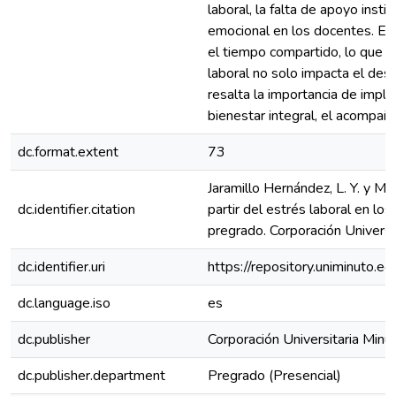
laboral, la falta de apoyo insti
emocional en los docentes. Est
el tiempo compartido, lo que p
laboral no solo impacta el dese
resalta la importancia de impl
bienestar integral, el acompaña
dc.format.extent
73
Jaramillo Hernández, L. Y. y M
dc.identifier.citation
partir del estrés laboral en lo
pregrado. Corporación Univer
dc.identifier.uri
https://repository.uniminuto
dc.language.iso
es
dc.publisher
Corporación Universitaria Mi
dc.publisher.department
Pregrado (Presencial)