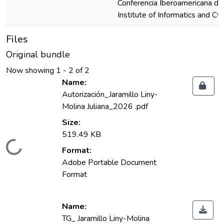
Files
Original bundle
Now showing
1 - 2 of 2
Name:
Autorización_Jaramillo Liny-
Molina Juliana_2026 .pdf
Size:
519.49 KB
ding...
Format:
Adobe Portable Document
Format
Name:
TG_ Jaramillo Liny-Molina