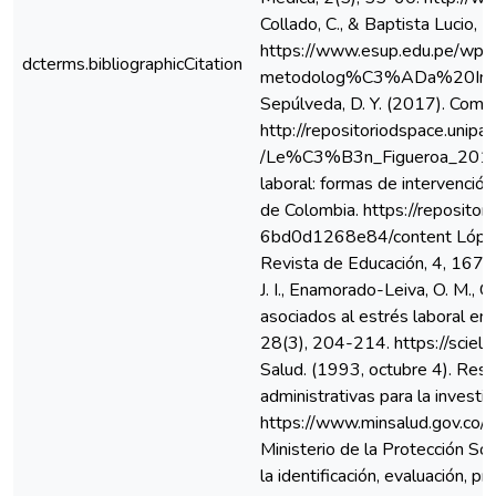
dcterms.bibliographicCitation