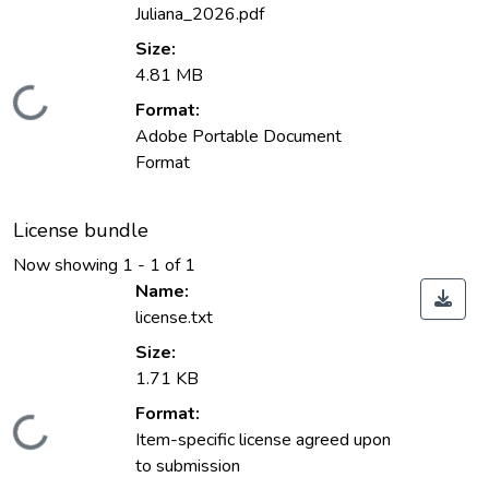
Juliana_2026.pdf
Size:
4.81 MB
ding...
Format:
Adobe Portable Document
Format
License bundle
Now showing
1 - 1 of 1
Name:
license.txt
Size:
1.71 KB
ding...
Format:
Item-specific license agreed upon
to submission