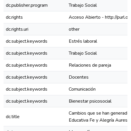
dc.publisher.program
Trabajo Social
dc.rights
Acceso Abierto - http://purl.o
dc.rights.uri
other
dc.subject.keywords
Estrés laboral
dc.subject.keywords
Trabajo Social
dc.subject.keywords
Relaciones de pareja
dc.subject.keywords
Docentes
dc.subject.keywords
Comunicación
dc.subject.keywords
Bienestar psicosocial
Cambios que se han generado en
dc.title
Educativa Fe y Alegría Aures