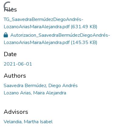
Loading...
Files
TG_SaavedraBermúdezDiegoAndrés-
LozanoAriasMairaAlejandra.pdf
(631.49 KB)
Autorizacion_SaavedraBermúdezDiegoAndrés-
LozanoAriasMairaAlejandra.pdf
(145.35 KB)
Date
2021-06-01
Authors
Saavedra Bermúdez, Diego Andrés
Lozano Arias, Maira Alejandra
Advisors
Velandia, Martha Isabel