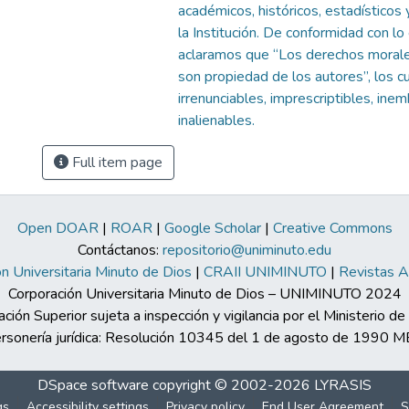
académicos, históricos, estadísticos 
la Institución. De conformidad con lo
aclaramos que “Los derechos morale
son propiedad de los autores”, los c
irrenunciables, imprescriptibles, ine
inalienables.
Full item page
Open DOAR
|
ROAR
|
Google Scholar
|
Creative Commons
Contáctanos:
repositorio@uniminuto.edu
n Universitaria Minuto de Dios
|
CRAII UNIMINUTO
|
Revistas 
Corporación Universitaria Minuto de Dios – UNIMINUTO 2024
ación Superior sujeta a inspección y vigilancia por el Ministerio d
rsonería jurídica: Resolución 10345 del 1 de agosto de 1990 
DSpace software
copyright © 2002-2026
LYRASIS
gs
Accessibility settings
Privacy policy
End User Agreement
S