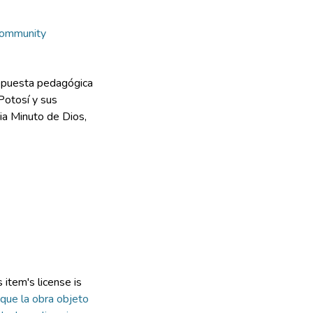
Community
ropuesta pedagógica
 Potosí y sus
ia Minuto de Dios,
item's license is
que la obra objeto