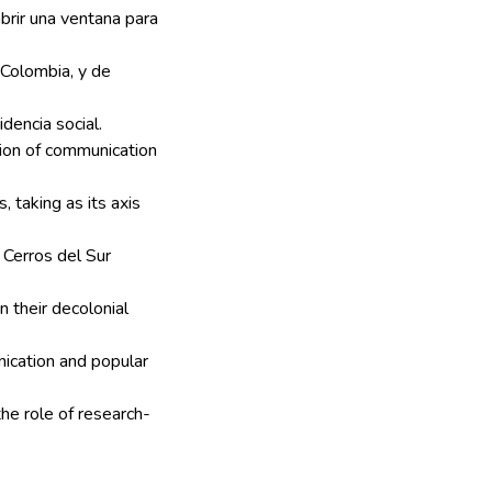
brir una ventana para
 Colombia, y de
dencia social.
tion of communication
 taking as its axis
Cerros del Sur
n their decolonial
ication and popular
the role of research-