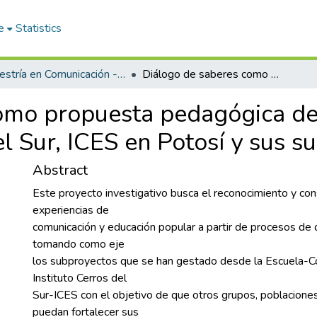
e
Statistics
Maestría en Comunicación - Educación en la Cultura
Diálogo de saberes como propuesta pedagógica desde la experiencia del Instituto Cerros del Sur, ICES en Potosí y sus subproyectos
omo propuesta pedagógica des
el Sur, ICES en Potosí y sus 
Abstract
Este proyecto investigativo busca el reconocimiento y con
experiencias de
comunicación y educación popular a partir de procesos de 
tomando como eje
los subproyectos que se han gestado desde la Escuela-C
Instituto Cerros del
Sur-ICES con el objetivo de que otros grupos, poblaciones
puedan fortalecer sus