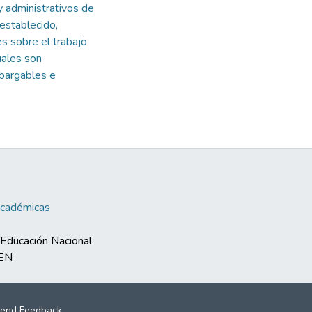
y administrativos de
 establecido,
s sobre el trabajo
uales son
mbargables e
Académicas
e Educación Nacional
MEN
end Feedback