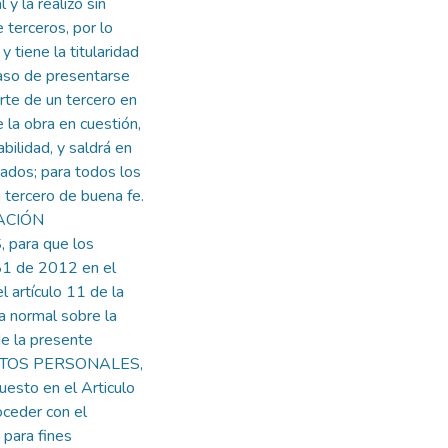
 y la realizo sin
 terceros, por lo
y tiene la titularidad
so de presentarse
arte de un tercero en
 la obra en cuestión,
ilidad, y saldrá en
zados; para todos los
 tercero de buena fe.
RACIÓN
para que los
81 de 2012 en el
l artículo 11 de la
 normal sobre la
de la presente
DATOS PERSONALES,
uesto en el Articulo
ceder con el
 para fines