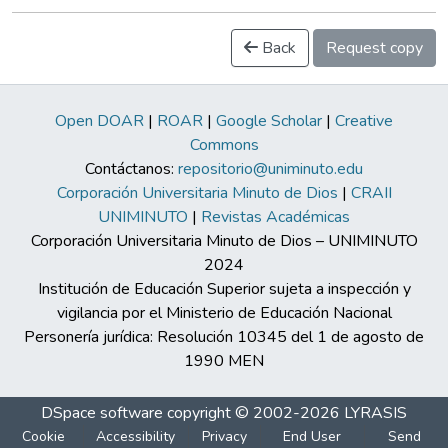
Back
Request copy
Open DOAR
|
ROAR
|
Google Scholar
|
Creative
Commons
Contáctanos:
repositorio@uniminuto.edu
Corporación Universitaria Minuto de Dios
|
CRAII
UNIMINUTO
|
Revistas Académicas
Corporación Universitaria Minuto de Dios – UNIMINUTO
2024
Institución de Educación Superior sujeta a inspección y
vigilancia por el Ministerio de Educación Nacional
Personería jurídica: Resolución 10345 del 1 de agosto de
1990 MEN
DSpace software
copyright © 2002-2026
LYRASIS
Cookie
Accessibility
Privacy
End User
Send