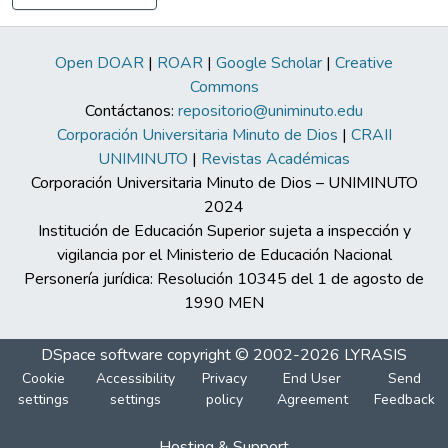
Open DOAR
|
ROAR
|
Google Scholar
|
Creative
Commons
Contáctanos:
repositorio@uniminuto.edu
Corporación Universitaria Minuto de Dios
|
CRAII
UNIMINUTO
|
Revistas Académicas
Corporación Universitaria Minuto de Dios – UNIMINUTO
2024
Institución de Educación Superior sujeta a inspección y
vigilancia por el Ministerio de Educación Nacional
Personería jurídica: Resolución 10345 del 1 de agosto de
1990 MEN
DSpace software
copyright © 2002-2026
LYRASIS
Cookie
Accessibility
Privacy
End User
Send
settings
settings
policy
Agreement
Feedback
Hosting & Support