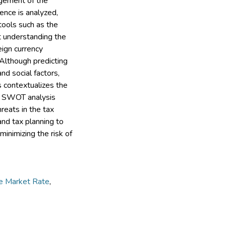
agement of the
ence is analyzed,
tools such as the
 understanding the
eign currency
 Although predicting
nd social factors,
s contextualizes the
he SWOT analysis
reats in the tax
nd tax planning to
 minimizing the risk of
e Market Rate
,