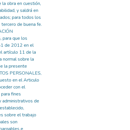
 la obra en cuestión,
ilidad, y saldrá en
zados; para todos los
 tercero de buena fe.
RACIÓN
para que los
81 de 2012 en el
l artículo 11 de la
 normal sobre la
de la presente
DATOS PERSONALES,
uesto en el Articulo
ceder con el
 para fines
y administrativos de
 establecido,
s sobre el trabajo
uales son
mbargables e