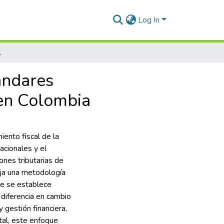
Log In
Tributario para Pymes en Colombia
ándares
 en Colombia
iento fiscal de la
acionales y el
ones tributarias de
aja una metodología
ue se establece
a diferencia en cambio
y gestión financiera,
tal, este enfoque