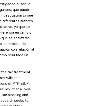
estigación al ser un
rogantes, que puede
 investigación lo que
de diferentes autores
licativo, ya que se
diferencia en cambio
o que se analizaran
io, el método de
mación con relación al
 como resultado un
f the tax treatment
rds with the
ations of PYMES. A
 review that allows
e, tax planning and
 research seeks to