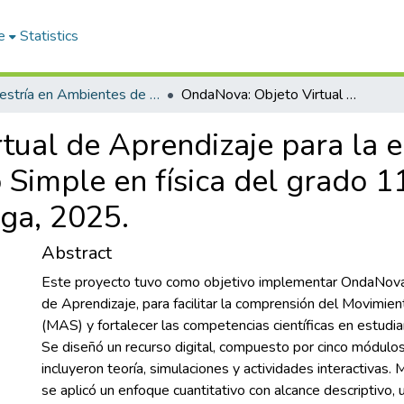
e
Statistics
Maestría en Ambientes de Aprendizaje
OndaNova: Objeto Virtual de Aprendizaje para la enseñanza del Movimiento Armónico Simple en física del grado 11 en el Instituto Caldas de Bucaramanga, 2025.
tual de Aprendizaje para la 
imple en física del grado 11 
ga, 2025.
Abstract
Este proyecto tuvo como objetivo implementar OndaNova,
de Aprendizaje, para facilitar la comprensión del Movimi
(MAS) y fortalecer las competencias científicas en estudi
Se diseñó un recurso digital, compuesto por cinco módulo
incluyeron teoría, simulaciones y actividades interactivas
se aplicó un enfoque cuantitativo con alcance descriptivo, 