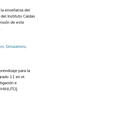
 la enseñanza del
el Instituto Caldas
ensión de este
.
on
,
Simulations
,
rendizaje para la
grado 11 en el
tigación e
NIMINUTO].