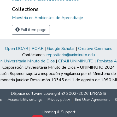
Collections
Maestría en Ambientes de Aprendizaje
Full item page
Open DOAR
|
ROAR
|
Google Scholar
|
Creative Commons
Contáctanos:
repositorio@uniminuto.edu
n Universitaria Minuto de Dios
|
CRAII UNIMINUTO
|
Revistas 
Corporación Universitaria Minuto de Dios – UNIMINUTO 2024
ación Superior sujeta a inspección y vigilancia por el Ministerio d
rsonería jurídica: Resolución 10345 del 1 de agosto de 1990 
DSpace software
copyright © 2002-2026
LYRASIS
gs
Accessibility settings
Privacy policy
End User Agreement
S
Hosting & Support