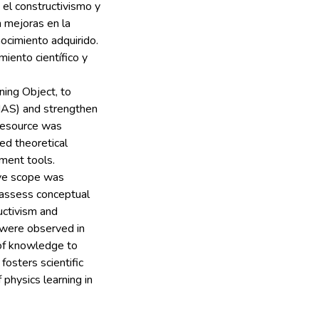
 el constructivismo y
n mejoras en la
ocimiento adquirido.
iento científico y
ning Object, to
(MAS) and strengthen
 resource was
ed theoretical
sment tools.
ive scope was
o assess conceptual
uctivism and
s were observed in
 of knowledge to
fosters scientific
 physics learning in