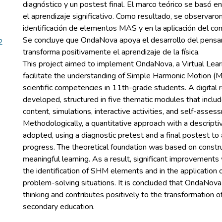
diagnóstico y un postest final. El marco teórico se basó en
el aprendizaje significativo. Como resultado, se observaro
identificación de elementos MAS y en la aplicación del con
Se concluye que OndaNova apoya el desarrollo del pensam
2
transforma positivamente el aprendizaje de la física.
This project aimed to implement OndaNova, a Virtual Lear
facilitate the understanding of Simple Harmonic Motion 
scientific competencies in 11th-grade students. A digital
developed, structured in five thematic modules that includ
content, simulations, interactive activities, and self-asses
Methodologically, a quantitative approach with a descript
adopted, using a diagnostic pretest and a final postest t
progress. The theoretical foundation was based on constr
meaningful learning. As a result, significant improvement
the identification of SHM elements and in the application
problem-solving situations. It is concluded that OndaNova 
thinking and contributes positively to the transformation of
secondary education.