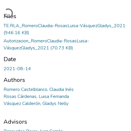
Loading...
Files
TE.RLA_RomeroClaudia-RosasLuisa-VásquezGladys_2021
(946.16 KB)
Autorizacion_RomeroClaudia-RosasLuisa-
VásquezGladys_2021
(70.73 KB)
Date
2021-08-14
Authors
Romero Castelblanco, Claudia Inés
Rosas Cárdenas, Luisa Fernanda
Vásquez Calderón, Gladys Nelly
Advisors