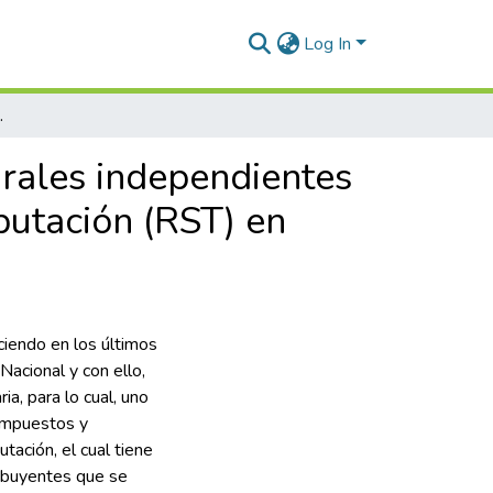
Log In
n Simple de Tributación (RST) en Colombia
urales independientes
butación (RST) en
ciendo en los últimos
Nacional y con ello,
ia, para lo cual, uno
Impuestos y
ación, el cual tiene
ribuyentes que se