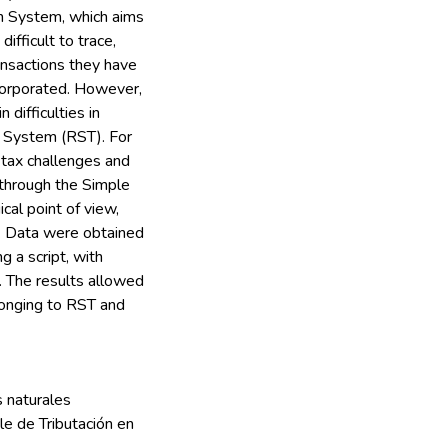
n System, which aims
ifficult to trace,
ansactions they have
incorporated. However,
 difficulties in
n System (RST). For
e tax challenges and
 through the Simple
al point of view,
h. Data were obtained
 a script, with
. The results allowed
longing to RST and
s naturales
e de Tributación en