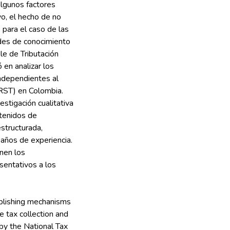
 algunos factores
o, el hecho de no
 para el caso de las
ades de conocimiento
le de Tributación
 en analizar los
independientes al
(RST) en Colombia.
stigación cualitativa
btenidos de
structurada,
años de experiencia.
nen los
sentativos a los
ablishing mechanisms
e tax collection and
by the National Tax