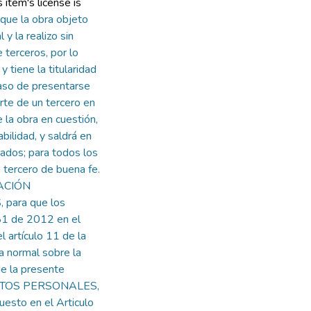
item's license is
que la obra objeto
 y la realizo sin
 terceros, por lo
y tiene la titularidad
so de presentarse
arte de un tercero en
 la obra en cuestión,
ilidad, y saldrá en
zados; para todos los
 tercero de buena fe.
RACIÓN
para que los
81 de 2012 en el
l artículo 11 de la
 normal sobre la
de la presente
DATOS PERSONALES,
uesto en el Articulo