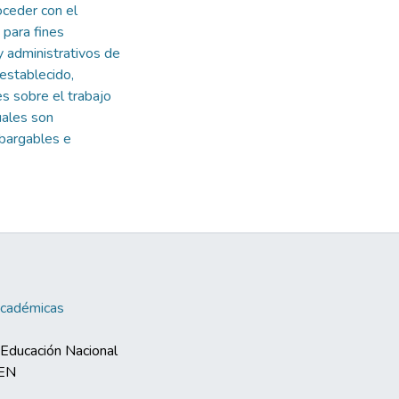
ceder con el
 para fines
y administrativos de
 establecido,
s sobre el trabajo
uales son
mbargables e
Académicas
e Educación Nacional
MEN