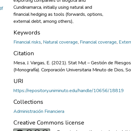
exporting companies of Bogotá and
Cundinamarca, initially using natural and
df
financial hedging as tools (forwards, options,
external debt, among others),
Keywords
Financial risks
,
Natural coverage
,
Financial coverage
,
Exter
Citation
Mesa, J. Vargas, E. (2021). Stat Mut – Gestión de Riesgos
(Monografía). Corporación Universitaria Minuto de Dios, S
URI
https://repository.uniminuto.edu/handle/10656/18819
Collections
Administración Financiera
Creative Commons license