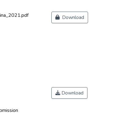
ina_2021.pdf
Download
Download
ubmission