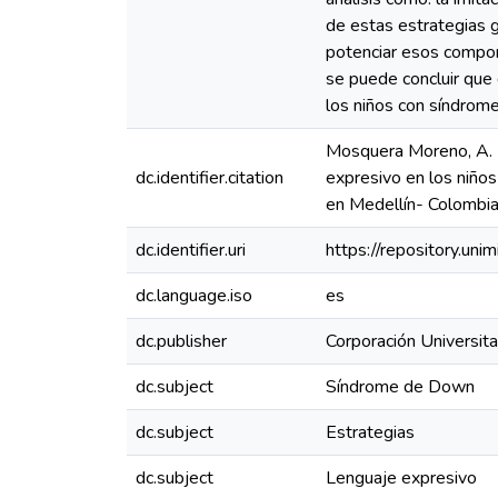
de estas estrategias 
potenciar esos compon
se puede concluir que
los niños con síndrom
Mosquera Moreno, A. M.
dc.identifier.citation
expresivo en los niño
en Medellín- Colombia
dc.identifier.uri
https://repository.u
dc.language.iso
es
dc.publisher
Corporación Universita
dc.subject
Síndrome de Down
dc.subject
Estrategias
dc.subject
Lenguaje expresivo