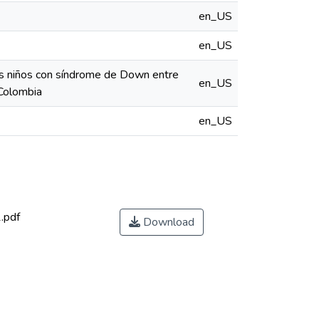
en_US
en_US
los niños con síndrome de Down entre
en_US
 Colombia
en_US
.pdf
Download