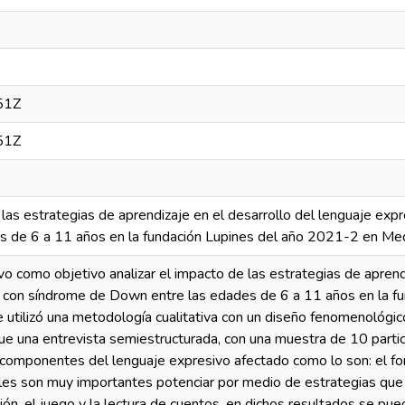
51Z
51Z
 las estrategias de aprendizaje en el desarrollo del lenguaje exp
 de 6 a 11 años en la fundación Lupines del año 2021-2 en Med
vo como objetivo analizar el impacto de las estrategias de aprend
s con síndrome de Down entre las edades de 6 a 11 años en la f
 utilizó una metodología cualitativa con un diseño fenomenológico
fue una entrevista semiestructurada, con una muestra de 10 parti
 componentes del lenguaje expresivo afectado como lo son: el fo
uales son muy importantes potenciar por medio de estrategias qu
ación, el juego y la lectura de cuentos, en dichos resultados se p