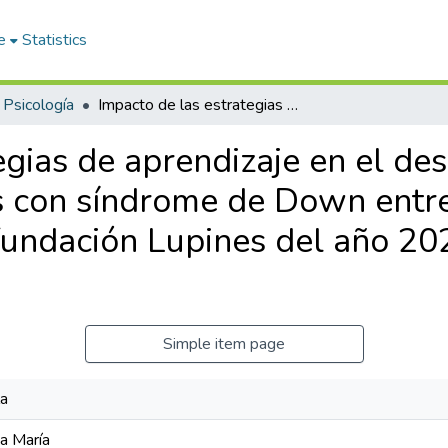
e
Statistics
Psicología
Impacto de las estrategias de aprendizaje en el desarrollo del lenguaje expresivo en los niños con síndrome de Down entre las edades de 6 años a 11 años en la fundación Lupines del año 2021-2 en Medellín- Colombia
egias de aprendizaje en el des
os con síndrome de Down entr
fundación Lupines del año 20
Simple item page
la
a María