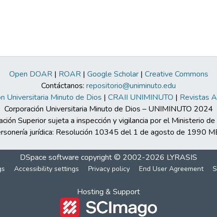
Open DOAR
|
ROAR
|
Google Scholar
|
Creative Commons
Contáctanos:
repositorio@uniminuto.edu
n Universitaria Minuto de Dios
|
CRAII UNIMINUTO
|
Revistas 
Corporación Universitaria Minuto de Dios – UNIMINUTO 2024
ación Superior sujeta a inspección y vigilancia por el Ministerio d
rsonería jurídica: Resolución 10345 del 1 de agosto de 1990 
DSpace software
copyright © 2002-2026
LYRASIS
gs
Accessibility settings
Privacy policy
End User Agreement
S
Hosting & Support