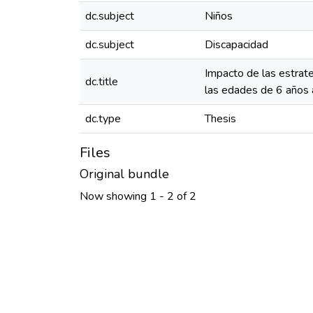
dc.subject
Niños
dc.subject
Discapacidad
Impacto de las estrat
dc.title
las edades de 6 años 
dc.type
Thesis
Files
Original bundle
Now showing
1 - 2 of 2