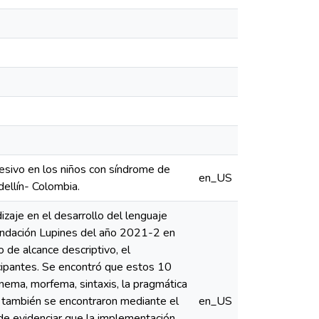
resivo en los niños con síndrome de
en_US
ellín- Colombia.
izaje en el desarrollo del lenguaje
undación Lupines del año 2021-2 en
 de alcance descriptivo, el
cipantes. Se encontró que estos 10
nema, morfema, sintaxis, la pragmática
e también se encontraron mediante el
en_US
uede evidenciar que la implementación