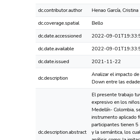
dc.contributor.author
Henao García, Cristina
dc.coverage.spatial
Bello
dc.date.accessioned
2022-09-01T19:33:
dc.date.available
2022-09-01T19:33:
dc.date.issued
2021-11-22
Analizar el impacto de
dc.description
Down entre las edades
El presente trabajo tu
expresivo en los niño
Medellín- Colombia, se
instrumento aplicado 
participantes tienen 5
dc.description.abstract
y la semántica, los c
análisis como: la imit