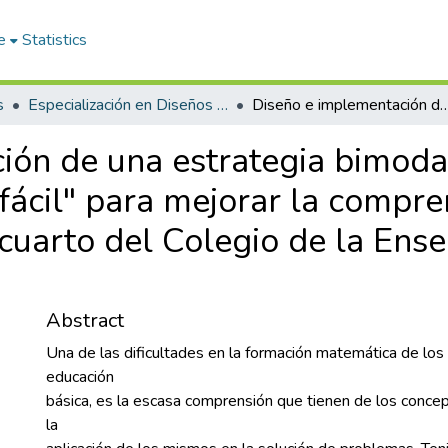
e
Statistics
s
Especialización en Diseños de Ambientes de Aprendizaje
Diseño e implementación de una estrategia bimodal apoyada por el AVA "Aprender ajedrez es fácil" para mejorar la comprensión del ajedrez en estudiantes 
ión de una estrategia bimod
fácil" para mejorar la compre
 cuarto del Colegio de la Ens
Abstract
Una de las dificultades en la formación matemática de los
educación
básica, es la escasa comprensión que tienen de los conc
la