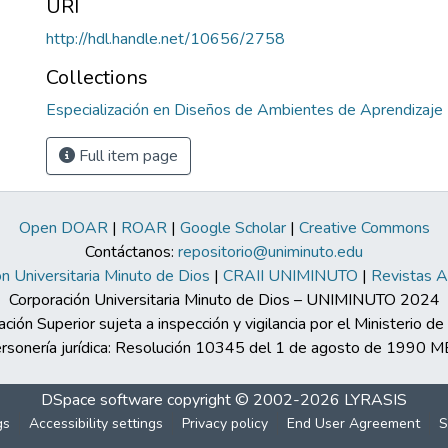
URI
http://hdl.handle.net/10656/2758
Collections
Especialización en Diseños de Ambientes de Aprendizaje
Full item page
Open DOAR
|
ROAR
|
Google Scholar
|
Creative Commons
Contáctanos:
repositorio@uniminuto.edu
n Universitaria Minuto de Dios
|
CRAII UNIMINUTO
|
Revistas 
Corporación Universitaria Minuto de Dios – UNIMINUTO 2024
ación Superior sujeta a inspección y vigilancia por el Ministerio d
rsonería jurídica: Resolución 10345 del 1 de agosto de 1990 
DSpace software
copyright © 2002-2026
LYRASIS
gs
Accessibility settings
Privacy policy
End User Agreement
S