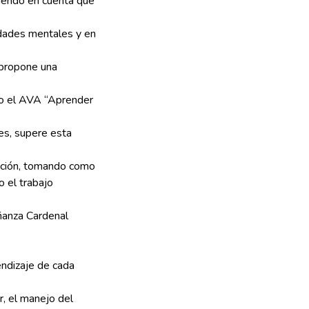
niendo en cuenta que
idades mentales y en
 propone una
ndo el AVA “Aprender
les, supere esta
gación, tomando como
 el trabajo
eñanza Cardenal
endizaje de cada
ar, el manejo del