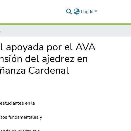
Log In
de grado cuarto del Colegio de la Enseñanza Cardenal Luque
al apoyada por el AVA
nsión del ajedrez en
eñanza Cardenal
 estudiantes en la
eptos fundamentales y