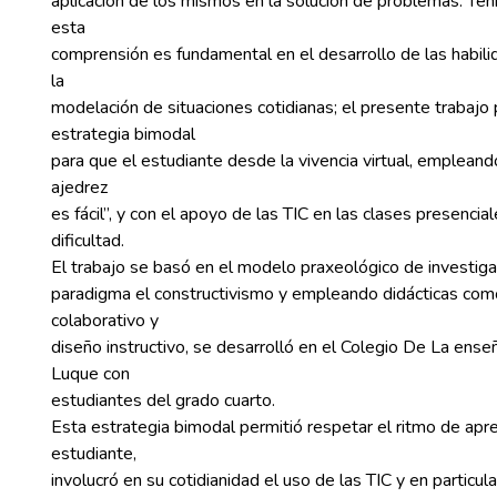
aplicación de los mismos en la solución de problemas. Te
esta
comprensión es fundamental en el desarrollo de las habil
la
modelación de situaciones cotidianas; el presente trabajo
estrategia bimodal
para que el estudiante desde la vivencia virtual, emplea
ajedrez
es fácil”, y con el apoyo de las TIC en las clases presencia
dificultad.
El trabajo se basó en el modelo praxeológico de investi
paradigma el constructivismo y empleando didácticas como
colaborativo y
diseño instructivo, se desarrolló en el Colegio De La ens
Luque con
estudiantes del grado cuarto.
Esta estrategia bimodal permitió respetar el ritmo de apr
estudiante,
involucró en su cotidianidad el uso de las TIC y en particul