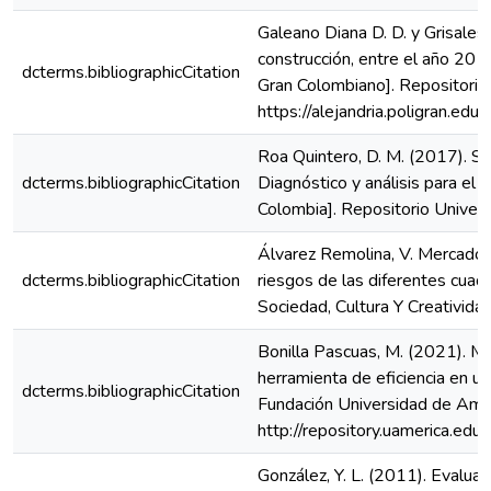
Galeano Diana D. D. y Grisales,
construcción, entre el año 201
dcterms.bibliographicCitation
Gran Colombiano]. Repositorio
https://alejandria.poligran.e
Roa Quintero, D. M. (2017). S
dcterms.bibliographicCitation
Diagnóstico y análisis para el 
Colombia]. Repositorio Univers
Álvarez Remolina, V. Mercado G
dcterms.bibliographicCitation
riesgos de las diferentes cuadri
Sociedad, Cultura Y Creativida
Bonilla Pascuas, M. (2021). M
herramienta de eficiencia en u
dcterms.bibliographicCitation
Fundación Universidad de Amér
http://repository.uamerica.
González, Y. L. (2011). Evalua