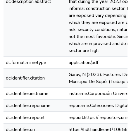
dc.description.abstract
that during the year 2023 occup
informal construction sector. R
are exposed vary depending on t
which they are exposed are clas
risk, security conditions, natu
not the most favorable. Since 
which are improvised and do not
sector are high.
dc.format.mimetype
application/pdf
Garay, N.(2023). Factores De 
dc.identifier.citation
Municipio De Sopó. (Trabajo de
dc.identifier.instname
instname:Corporación Universit
dc.identifier.reponame
reponame:Colecciones Digital
dc.identifier.repourl
repourl:https:// repository.uni
dc.identifier.uri
https://hdl.handle.net/10656