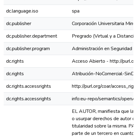
dc.language.iso
spa
dc.publisher
Corporación Universitaria Mi
dc.publisher.department
Pregrado (Virtual y a Distancia
dc.publisher.program
Administración en Seguridad y 
dc.rights
Acceso Abierto - http://purl.o
dc.rights
Atribución-NoComercial-SinDe
dc.rights.accessrights
http://purl.org/coar/access_rig
dc.rights.accessrights
info:eu-repo/semantics/openA
EL AUTOR, manifiesta que la obr
o usurpar derechos de autor de 
titularidad sobre la misma. P
parte de un tercero en cuanto 