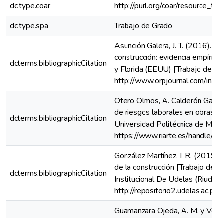
dc.type.coar
http://purl.org/coar/resource_
dc.type.spa
Trabajo de Grado
Asunción Galera, J. T. (2016). 
construcción: evidencia empíric
dcterms.bibliographicCitation
y Florida (EEUU) [Trabajo de g
http://www.orpjournal.com/in
Otero Olmos, A. Calderón Gallo
de riesgos laborales en obras 
dcterms.bibliographicCitation
Universidad Politécnica de Mad
https://www.riarte.es/handl
González Martínez, I. R. (2019)
de la construcción [Trabajo de
dcterms.bibliographicCitation
Institucional De Udelas (Riudel
http://repositorio2.udelas.a
Guamanzara Ojeda, A. M. y Véle