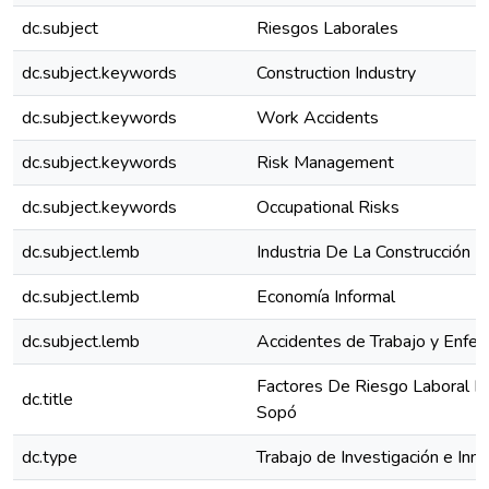
dc.subject
Riesgos Laborales
dc.subject.keywords
Construction Industry
dc.subject.keywords
Work Accidents
dc.subject.keywords
Risk Management
dc.subject.keywords
Occupational Risks
dc.subject.lemb
Industria De La Construcción
dc.subject.lemb
Economía Informal
dc.subject.lemb
Accidentes de Trabajo y Enfe
Factores De Riesgo Laboral En
dc.title
Sopó
dc.type
Trabajo de Investigación e Inn