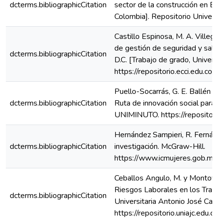
dcterms.bibliographicCitation
sector de la construcción en B
Colombia]. Repositorio Univers
Castillo Espinosa, M. A. Villeg
de gestión de seguridad y salu
dcterms.bibliographicCitation
D.C. [Trabajo de grado, Univers
https://repositorio.ecci.edu.c
Puello-Socarrás, G. E. Ballén B
dcterms.bibliographicCitation
Ruta de innovación social para 
UNIMINUTO. https://reposito
Hernández Sampieri, R. Fernánd
dcterms.bibliographicCitation
investigación. McGraw-Hill.
https://www.icmujeres.gob.mx
Ceballos Angulo, M. y Montoya,
Riesgos Laborales en los Traba
dcterms.bibliographicCitation
Universitaria Antonio José Cam
https://repositorio.uniajc.edu.