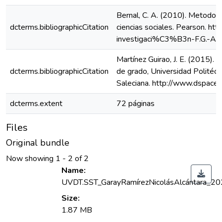
Bernal, C. A. (2010). Metodolo
dcterms.bibliographicCitation
ciencias sociales. Pearson. 
investigaci%C3%B3n-F.G.-Ari
Martínez Guirao, J. E. (2015). R
dcterms.bibliographicCitation
de grado, Universidad Politécni
Saleciana. http://www.dspace
dcterms.extent
72 páginas
Files
Original bundle
Now showing
1 - 2 of 2
Name:
UVDT.SST_GarayRamírezNicolásAlcántara_2
Size:
1.87 MB