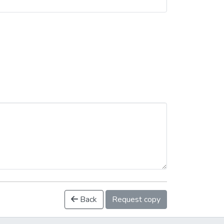
Back
Request copy