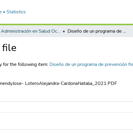
e
Statistics
Administración en Salud Ocupacional
Diseño de un programa de prevención frente al riesgo ergonómico de la empresa soluciones integrales
file
y for the following item:
Diseño de un programa de prevención fr
ArismendyJose- LoteroAlejandra-CardonaNatalia_2021.PDF