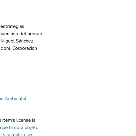
 estrategias
 buen uso del tiempo
a Miguel Sánchez
cion). Corporacion
ión Ambiental
item's license is
que la obra objeto
 y la realizo sin