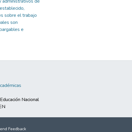
y administrativos de
 establecido,
s sobre el trabajo
uales son
mbargables e
Académicas
e Educación Nacional
MEN
end Feedback