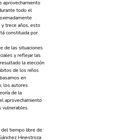
 de aprovechamiento
durante todo el
aproximadamente
 y trece años, esto
stá constituida por
e de las situaciones
iales y reflejar las
esultado la elección
bitos de los niños
os basamos en
, los autores
eoría de la
del aprovechamiento
s vulnerables.
del tiempo libre de
l Sánchez Hinestroza