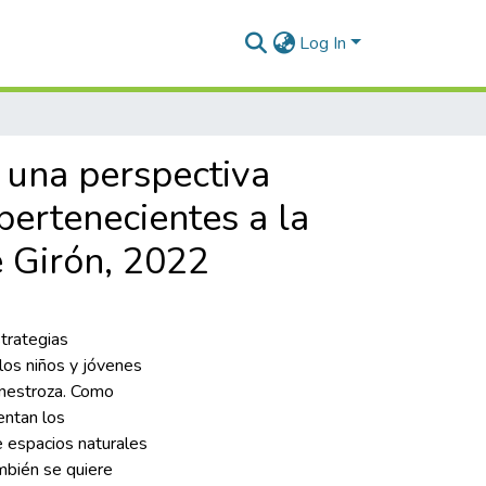
Log In
 una perspectiva
pertenecientes a la
e Girón, 2022
strategias
los niños y jóvenes
inestroza. Como
entan los
e espacios naturales
ambién se quiere