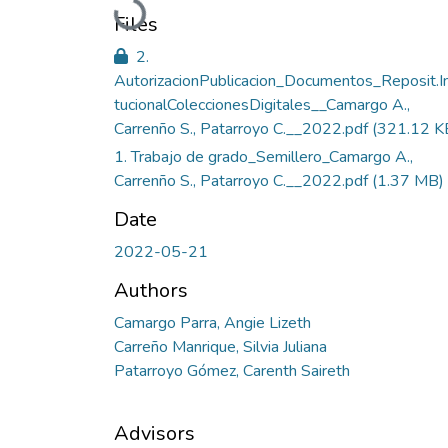
Loading...
Files
2.
AutorizacionPublicacion_Documentos_Reposit.In
tucionalColeccionesDigitales__Camargo A.,
Carrenño S., Patarroyo C.__2022.pdf
(321.12 K
1. Trabajo de grado_Semillero_Camargo A.,
Carrenño S., Patarroyo C.__2022.pdf
(1.37 MB)
Date
2022-05-21
Authors
Camargo Parra, Angie Lizeth
Carreño Manrique, Silvia Juliana
Patarroyo Gómez, Carenth Saireth
Advisors