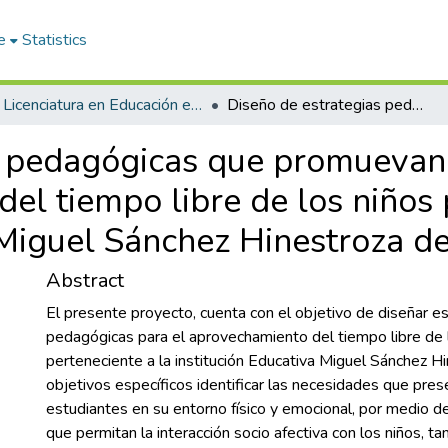
e
Statistics
Licenciatura en Educación en Ciencias Naturales y Educación Ambiental
Diseño de estrategias pedagógicas que promuevan una perspectiva diversa y el buen uso del tiempo libre de los niños pertenecientes a la Institución Educativa Miguel Sánchez Hinestroza de Girón, 2022
s pedagógicas que promuevan
del tiempo libre de los niños 
 Miguel Sánchez Hinestroza d
Abstract
El presente proyecto, cuenta con el objetivo de diseñar e
pedagógicas para el aprovechamiento del tiempo libre de 
perteneciente a la institución Educativa Miguel Sánchez H
objetivos específicos identificar las necesidades que pres
estudiantes en su entorno físico y emocional, por medio d
que permitan la interacción socio afectiva con los niños, t