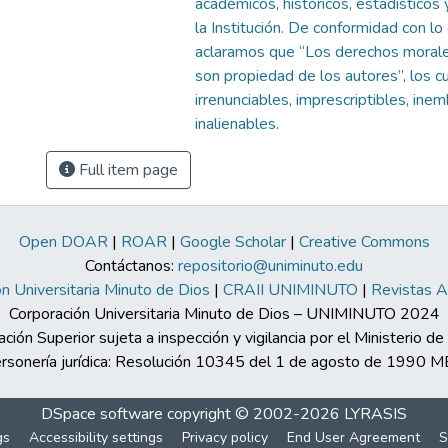
académicos, históricos, estadísticos 
la Institución. De conformidad con lo
aclaramos que “Los derechos morale
son propiedad de los autores”, los c
irrenunciables, imprescriptibles, ine
inalienables.
Full item page
Open DOAR
|
ROAR
|
Google Scholar
|
Creative Commons
Contáctanos:
repositorio@uniminuto.edu
n Universitaria Minuto de Dios
|
CRAII UNIMINUTO
|
Revistas 
Corporación Universitaria Minuto de Dios – UNIMINUTO 2024
ación Superior sujeta a inspección y vigilancia por el Ministerio d
rsonería jurídica: Resolución 10345 del 1 de agosto de 1990 
DSpace software
copyright © 2002-2026
LYRASIS
gs
Accessibility settings
Privacy policy
End User Agreement
S