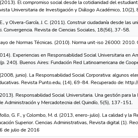
 (2013). El compromiso social desde la cotidianidad del estudiant
vista Universitaria de Investigación y Diálogo Académico, 10(2),
., y Olvera-García, J. C. (2011). Construir ciudadanía desde las un
xi. Convergencia. Revista de Ciencias Sociales, 18(56), 37-58.
uayo de Normas Técnicas. (2010). Norma unit-iso 26000: 2010. G
2014). Experiencias en Responsabilidad Social Universitaria en Am
(p. 240). Buenos Aires: Fundación Red Latinoamericana de Coopera
 (2008, junio). La Responsabilidad Social Corporativa: algunos el
educativas. Revista Punto.edu, (14), 69-84. Recuperado de: http:
(2013). Responsabilidad Social Universitaria. Una gestión para la
de Administración y Mercadotecnia del Quindío, 5(5), 137-151.
ollo, G. F., y Colombo, M. d. (2013, enero-julio). La calidad y la 
ación Superior. Ciencias Administrativas, Revista digital (1). Re
6 de julio de 2016