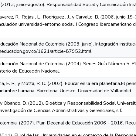
. (2013, junio-agosto). Responsabilidad Social y Comunicación Ins
avarez, R., Rojas , L., Rodríguez , J., y Carvallo, B. (2006, junio 
inculación universidad-entorno social. I Congreso Iberoamericano 
ducación Nacional de Colombia (2003, junio). Integración Instituci
neducacion.gov.co/1621/article-87952.html
 Educación Nacional de Colombia (2004). Series Guía Número 5.
sterio de Educación Nacional.
rana, E. R., y Motta, R. D. (2002). Educar en la era planetaria.El
ertidumbre humana. Barcelona: Unesco, Universidad de Valladolid.
, y Obando, D. (2012). Bioética y Responsabilidad Social Universi
nvestigación de Ciencias Administrativas y Gerenciales, s.f.
Colombia. (2007). Plan Decenal de Educación 2006 - 2016. Recu
(2011). El rol de las Universidades en el contexto de la Responsa