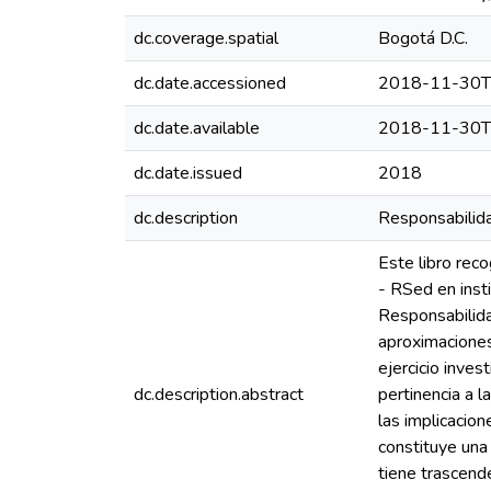
dc.coverage.spatial
Bogotá D.C.
dc.date.accessioned
2018-11-30T
dc.date.available
2018-11-30T
dc.date.issued
2018
dc.description
Responsabilida
Este libro reco
- RSed en inst
Responsabilidad
aproximaciones
ejercicio inves
dc.description.abstract
pertinencia a l
las implicacio
constituye una
tiene trascende