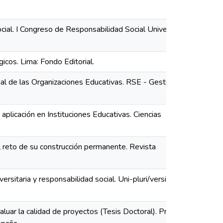
es_
ial. I Congreso de Responsabilidad Social Universitaria.
cos. Lima: Fondo Editorial.
al de las Organizaciones Educativas. RSE - Gestión
aplicación en Instituciones Educativas. Ciencias
 el reto de su construcción permanente. Revista
sitaria y responsabilidad social. Uni-pluri/versidad, 4(3),
valuar la calidad de proyectos (Tesis Doctoral). Programa