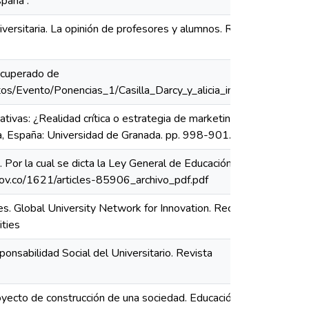
paña .
niversitaria. La opinión de profesores y alumnos. Revista de
Recuperado de
s/Evento/Ponencias_1/Casilla_Darcy_y_alicia_inciarte.pdf
tivas: ¿Realidad crítica o estrategia de marketing? XII
da, España: Universidad de Granada. pp. 998-901.
or la cual se dicta la Ley General de Educación. Bogotá,
gov.co/1621/articles-85906_archivo_pdf.pdf
ties. Global University Network for Innovation. Recuperado
ities
onsabilidad Social del Universitario. Revista
royecto de construcción de una sociedad. Educación