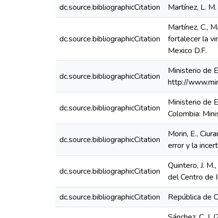
dc.source.bibliographicCitation
Martínez, L. M
Martínez, C., M
dc.source.bibliographicCitation
fortalecer la v
Mexico D.F.
Ministerio de E
dc.source.bibliographicCitation
http://www.mi
Ministerio de
dc.source.bibliographicCitation
Colombia: Mini
Morin, E., Ciu
dc.source.bibliographicCitation
error y la inc
Quintero, J. M.
dc.source.bibliographicCitation
del Centro de I
dc.source.bibliographicCitation
República de 
Sánchez, C. J. 