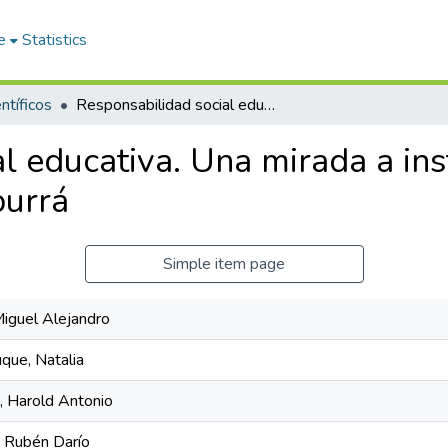
e
Statistics
ntíficos
Responsabilidad social educativa. Una mirada a instituciones de básica y media del Valle de Aburrá
l educativa. Una mirada a ins
burrá
Simple item page
Miguel Alejandro
ue, Natalia
, Harold Antonio
 Rubén Darío