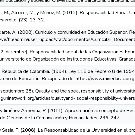
n Educación y sociedad. Universidad de Barcelona. Barcelona, Es
eal, M., Alcocer, M., y Muñoz, M. (2012). Responsabilidad Social U
sarrollo, (23), 23-32.
Inciarte, A. (2008). Curriculo y comunidad en Educación Superior. 
.ve/fileadmin/user_upload/vrac/documentos/Curricular_Documento
2, diciembre). Responsabilidad social de las Organizaciones Educa
universitario de Organización de Instituciones Educativas. Grana
 República de Colombia. (1994). Ley 115 de Febrero 8 de 1994. P
sterio de Educación. Recuperado de: https://www.mineducacion.
 septiembre 28). Quality and the social responsibility of universi
uninetwork.org/articles/qualityand- social-responsibility-univers
., y Jiménez Armentia, P. (2011). Aproximación al concepto de Resp
ar de Ciencias de la Comunicación y Humanidades, 236-247.
, y Sasia, P. (2008). La Responsabilidad de la Unviersidad en el p