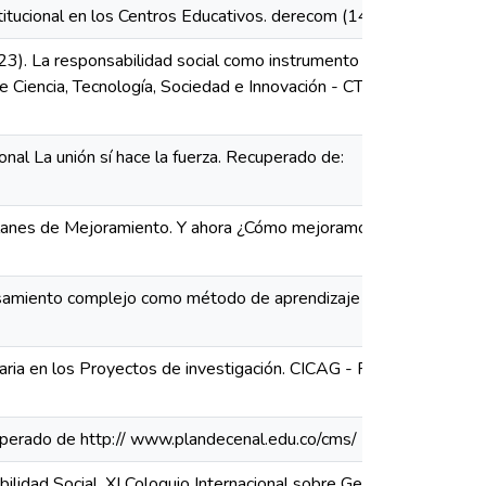
titucional en los Centros Educativos. derecom (14), 69-84.
19-23). La responsabilidad social como instrumento para
de Ciencia, Tecnología, Sociedad e Innovación - CTS+I,
onal La unión sí hace la fuerza. Recuperado de:
 Planes de Mejoramiento. Y ahora ¿Cómo mejoramos?
 pensamiento complejo como método de aprendizaje en el
taria en los Proyectos de investigación. CICAG - Revista
perado de http:// www.plandecenal.edu.co/cms/
bilidad Social. XI Coloquio Internacional sobre Gestión