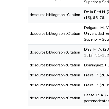
Superior y Soc
De la Red N. (
dc.source.bibliographicCitation
(16), 65-76.
Delgado, M., Va
dc.source.bibliographicCitation
Universidad. E
Superior y Soc
Días, M. A. (20
dc.source.bibliographicCitation
13(2), 91-138
dc.source.bibliographicCitation
Domínguez, J. 
dc.source.bibliographicCitation
Freire, P. (200
dc.source.bibliographicCitation
Freire, P. (200
Gaete, R. A. (2
dc.source.bibliographicCitation
pertenecientes