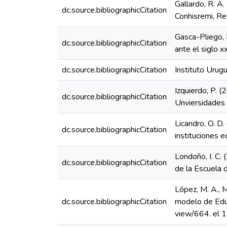
Gallardo, R. A.
dc.source.bibliographicCitation
Conhisremi, Re
Gasca-Pliego, E
dc.source.bibliographicCitation
ante el siglo x
dc.source.bibliographicCitation
Instituto Urug
Izquierdo, P. (
dc.source.bibliographicCitation
Unviersidades 
Licandro, O. D.
dc.source.bibliographicCitation
instituciones 
Londoño, I. C. 
dc.source.bibliographicCitation
de la Escuela 
López, M. A., M
dc.source.bibliographicCitation
modelo de Educ
view/664. el 1