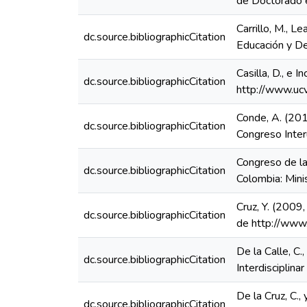
de Doctorado e
Carrillo, M., L
dc.source.bibliographicCitation
Educación y De
Casilla, D., e 
dc.source.bibliographicCitation
http://www.ucv
Conde, A. (201
dc.source.bibliographicCitation
Congreso Inter
Congreso de la
dc.source.bibliographicCitation
Colombia: Mini
Cruz, Y. (2009,
dc.source.bibliographicCitation
de http://www.g
De la Calle, C
dc.source.bibliographicCitation
Interdisciplin
De la Cruz, C.
dc.source.bibliographicCitation