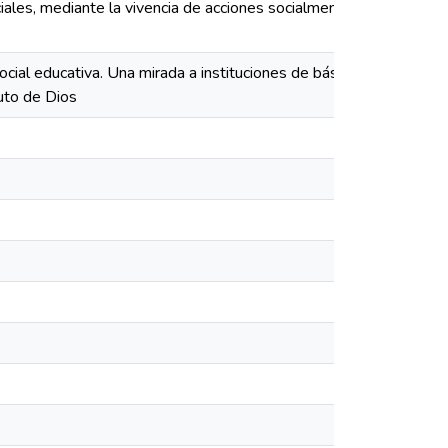
ales, mediante la vivencia de acciones socialmente
cial educativa. Una mirada a instituciones de básica y
es_
nuto de Dios
es_
es_
es_
es_