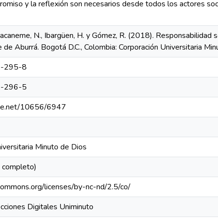
omiso y la reflexión son necesarios desde todos los actores soci
uacaneme, N., Ibargüen, H. y Gómez, R. (2018). Responsabilidad so
e de Aburrá. Bogotá D.C., Colombia: Corporación Universitaria Mi
-295-8
-296-5
ndle.net/10656/6947
iversitaria Minuto de Dios
o completo)
ecommons.org/licenses/by-nc-nd/2.5/co/
cciones Digitales Uniminuto