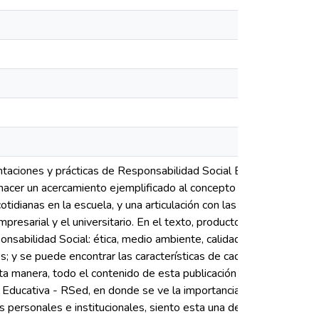
es_
es_
entaciones y prácticas de Responsabilidad Social Educativa
ó hacer un acercamiento ejemplificado al concepto de
tidianas en la escuela, y una articulación con las
esarial y el universitario. En el texto, producto del
onsabilidad Social: ética, medio ambiente, calidad,
s; y se puede encontrar las características de cada una y
es_
sta manera, todo el contenido de esta publicación
l Educativa - RSed, en donde se ve la importancia que
 personales e institucionales, siento esta una decisión, en