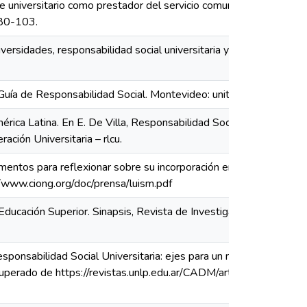
e universitario como prestador del servicio comunitario.
 80-103.
iversidades, responsabilidad social universitaria y desafíos
uía de Responsabilidad Social. Montevideo: unit.
érica Latina. En E. De Villa, Responsabilidad Social de las
ción Universitaria – rlcu.
ementos para reflexionar sobre su incorporación en las
//www.ciong.org/doc/prensa/luism.pdf
 Educación Superior. Sinapsis, Revista de Investigaciones
Responsabilidad Social Universitaria: ejes para un nuevo
cuperado de https://revistas.unlp.edu.ar/CADM/article/