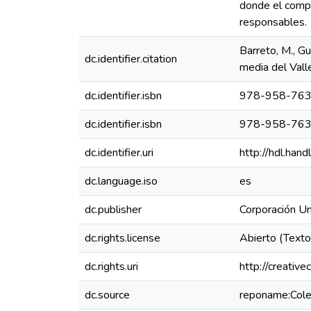
donde el compr
responsables.
Barreto, M., G
dc.identifier.citation
media del Vall
dc.identifier.isbn
978-958-763
dc.identifier.isbn
978-958-763
dc.identifier.uri
http://hdl.ha
dc.language.iso
es
dc.publisher
Corporación Un
dc.rights.license
Abierto (Text
dc.rights.uri
http://creativ
dc.source
reponame:Cole