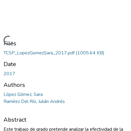
Loading...
Files
TCSP_LopezGomezSara_2017.pdf
(1005.64 KB)
Date
2017
Authors
López Gómez, Sara
Ramírez Del Río, Julián Andrés
Abstract
Este trabajo de grado pretende analizar la efectividad de la