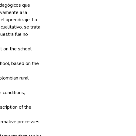
edagógicos que
tivamente a la
el aprendizaje. La
ualitativo, se trata
muestra fue no
t on the school
hool, based on the
Colombian rural
e conditions,
scription of the
formative processes