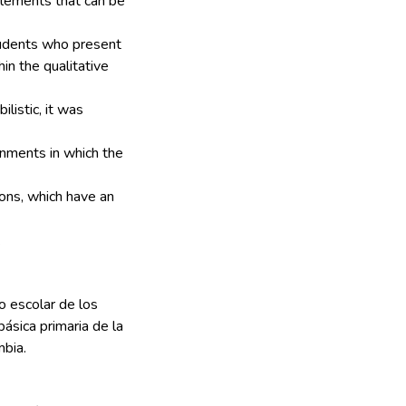
 elements that can be
students who present
in the qualitative
listic, it was
onments in which the
ions, which have an
.
o escolar de los
ásica primaria de la
bia.