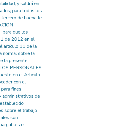
ilidad, y saldrá en
zados; para todos los
 tercero de buena fe.
RACIÓN
para que los
81 de 2012 en el
l artículo 11 de la
 normal sobre la
de la presente
DATOS PERSONALES,
uesto en el Articulo
ceder con el
 para fines
y administrativos de
 establecido,
s sobre el trabajo
uales son
mbargables e