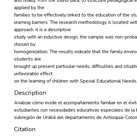
and finally, from the found data, to structure pedagogical
applied by the
families to be effectively linked to the education of the 
learning barriers. The research methodology is located with
approach, it is a descriptive
study with an inductive design, the sample was non-probabi
chosen by
homogenization. The results indicate that the family envir
students are
brought up present particular needs, difficulties and situat
unfavorable effect
on the learning of children with Special Educational Needs
Description
Analizar cómo incide el acompañamiento familiar en el éxit
estudiantes con necesidades educativas especiales de la b
subregión de Urabá del departamento de Antioquia-Colom
Citation