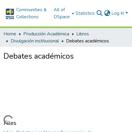
Communities &
All of
Statistics
Log In
Collections
DSpace
Home
Producción Académica
Libros
Divulgación institucional
Debates académicos
Debates académicos
Loading...
Files