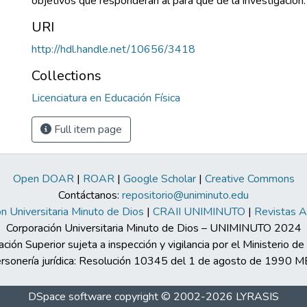
objetivos que responderán al para que de la investigación.
URI
http://hdl.handle.net/10656/3418
Collections
Licenciatura en Educación Física
Full item page
Open DOAR
|
ROAR
|
Google Scholar
|
Creative Commons
Contáctanos:
repositorio@uniminuto.edu
n Universitaria Minuto de Dios
|
CRAII UNIMINUTO
|
Revistas 
Corporación Universitaria Minuto de Dios – UNIMINUTO 2024
ación Superior sujeta a inspección y vigilancia por el Ministerio d
rsonería jurídica: Resolución 10345 del 1 de agosto de 1990 
DSpace software
copyright © 2002-2026
LYRASIS