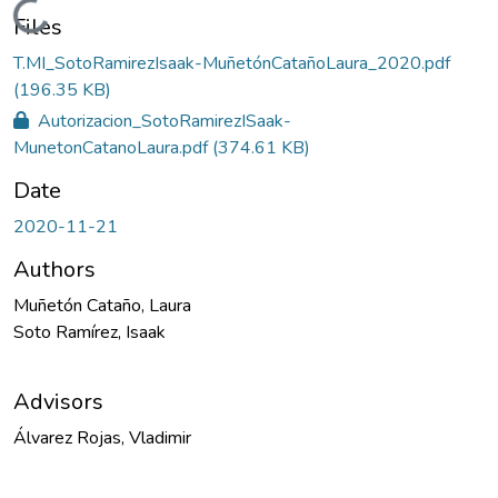
Loading...
Files
T.MI_SotoRamirezIsaak-MuñetónCatañoLaura_2020.pdf
(196.35 KB)
Autorizacion_SotoRamirezISaak-
MunetonCatanoLaura.pdf
(374.61 KB)
Date
2020-11-21
Authors
Muñetón Cataño, Laura
Soto Ramírez, Isaak
Advisors
Álvarez Rojas, Vladimir