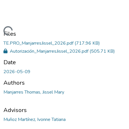
ding...
Files
TE.PRO_ManjarresJissel_2026.pdf
(717.96 KB)
Autorización_ManjarresJissel_2026.pdf
(505.71 KB)
Date
2026-05-09
Authors
Manjarres Thomas, Jissel Mary
Advisors
Muñoz Martínez, Ivonne Tatiana