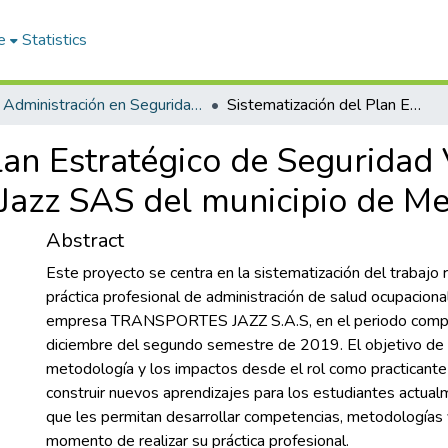
e
Statistics
Administración en Seguridad y Salud en el Trabajo
Sistematización del Plan Estratégico de Seguridad Vial (PESV) en la empresa Transportes Jazz SAS del municipio de Medellín
lan Estratégico de Seguridad 
Jazz SAS del municipio de Me
Abstract
Este proyecto se centra en la sistematización del trabajo 
práctica profesional de administración de salud ocupacional
empresa TRANSPORTES JAZZ S.A.S, en el periodo compr
diciembre del segundo semestre de 2019. El objetivo de é
metodología y los impactos desde el rol como practicant
construir nuevos aprendizajes para los estudiantes actua
que les permitan desarrollar competencias, metodologías y
momento de realizar su práctica profesional.