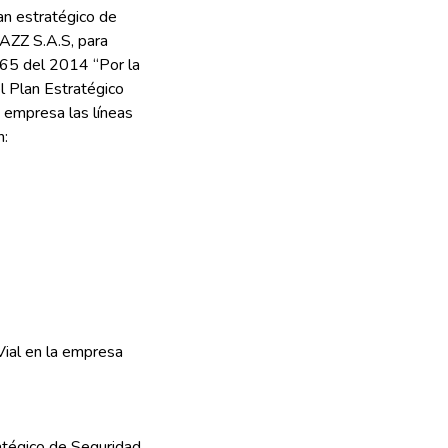
lan estratégico de
AZZ S.A.S, para
565 del 2014 “Por la
l Plan Estratégico
a empresa las líneas
n:
Vial en la empresa
atégico de Seguridad