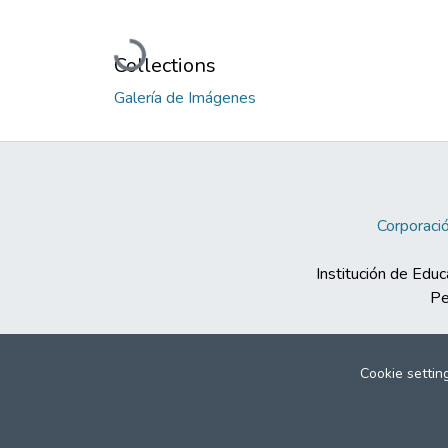
Loading...
Collections
Galería de Imágenes
Corporació
Institución de Educ
Pe
Cookie settin