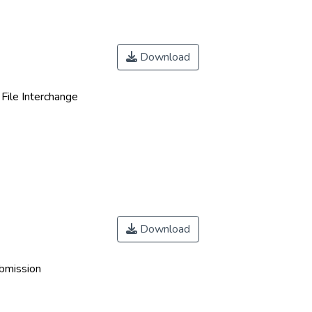
Download
File Interchange
Download
ubmission