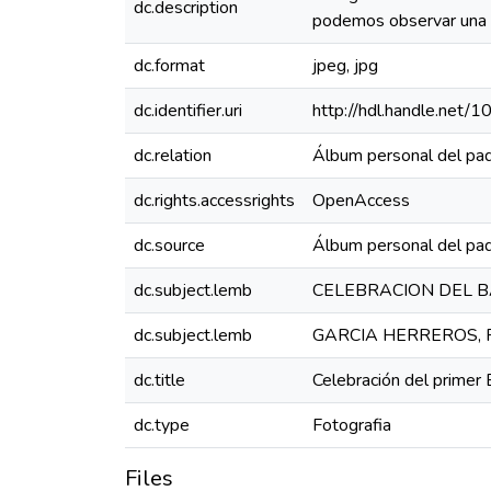
dc.description
podemos observar una c
dc.format
jpeg, jpg
dc.identifier.uri
http://hdl.handle.net
dc.relation
Álbum personal del pad
dc.rights.accessrights
OpenAccess
dc.source
Álbum personal del pad
dc.subject.lemb
CELEBRACION DEL B
dc.subject.lemb
GARCIA HERREROS, R
dc.title
Celebración del primer 
dc.type
Fotografia
Files