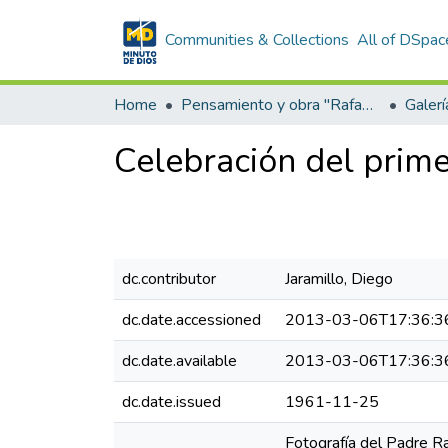
Communities & Collections
All of DSpac
Home
Pensamiento y obra "Rafael García-Herreros"
Galer
Celebración del prime
dc.contributor
Jaramillo, Diego
dc.date.accessioned
2013-03-06T17:36:3
dc.date.available
2013-03-06T17:36:3
dc.date.issued
1961-11-25
Fotografía del Padre Ra