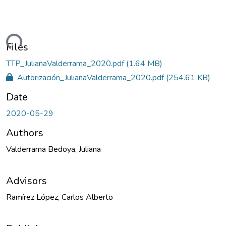
ding...
Files
TTP_JulianaValderrama_2020.pdf
(1.64 MB)
Autorización_JulianaValderrama_2020.pdf
(254.61 KB)
Date
2020-05-29
Authors
Valderrama Bedoya, Juliana
Advisors
Ramírez López, Carlos Alberto