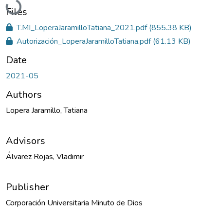
Loading...
Files
T.MI_LoperaJaramilloTatiana_2021.pdf
(855.38 KB)
Autorización_LoperaJaramilloTatiana.pdf
(61.13 KB)
Date
2021-05
Authors
Lopera Jaramillo, Tatiana
Advisors
Álvarez Rojas, Vladimir
Publisher
Corporación Universitaria Minuto de Dios