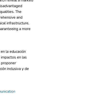
earch reveal a marked
n disadvantaged
ualities. The
rehensive and
cal infrastructure,
guaranteeing a more
 en la educación
s impactos en las
e proponer
ión inclusiva y de
unication