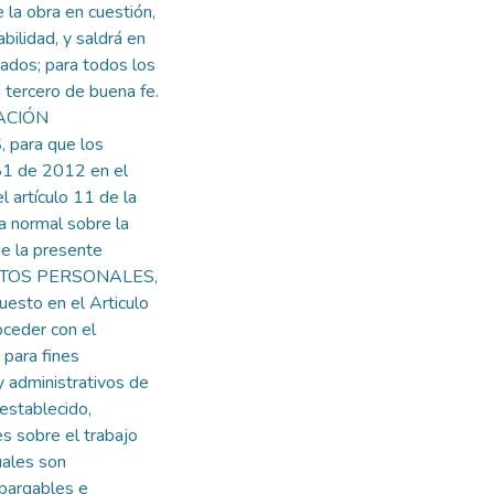
 la obra en cuestión,
ilidad, y saldrá en
zados; para todos los
 tercero de buena fe.
RACIÓN
para que los
81 de 2012 en el
l artículo 11 de la
 normal sobre la
de la presente
DATOS PERSONALES,
uesto en el Articulo
ceder con el
 para fines
y administrativos de
 establecido,
s sobre el trabajo
uales son
mbargables e