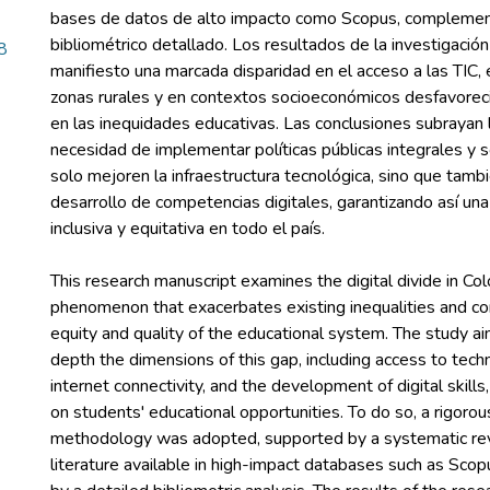
bases de datos de alto impacto como Scopus, complement
bibliométrico detallado. Los resultados de la investigació
8
manifiesto una marcada disparidad en el acceso a las TIC,
zonas rurales y en contextos socioeconómicos desfavoreci
en las inequidades educativas. Las conclusiones subrayan 
necesidad de implementar políticas públicas integrales y 
solo mejoren la infraestructura tecnológica, sino que tamb
desarrollo de competencias digitales, garantizando así un
This research manuscript examines the digital divide in Co
phenomenon that exacerbates existing inequalities and 
equity and quality of the educational system. The study ai
depth the dimensions of this gap, including access to tech
internet connectivity, and the development of digital skills,
on students' educational opportunities. To do so, a rigor
methodology was adopted, supported by a systematic revi
literature available in high-impact databases such as Sc