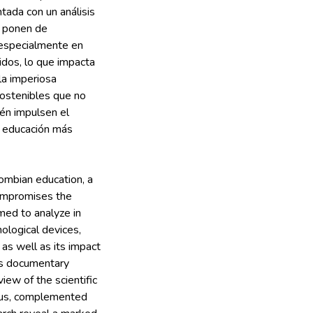
ada con un análisis
n ponen de
 especialmente en
dos, lo que impacta
la imperiosa
sostenibles que no
ién impulsen el
a educación más
lombian education, a
compromises the
med to analyze in
nological devices,
 as well as its impact
ous documentary
ew of the scientific
opus, complemented