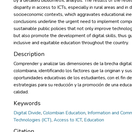
by a detailed bibliometric analysis. The results of the res
disparity in access to ICTs, especially in rural areas and i
socioeconomic contexts, which aggravates educational ineq
conclusions underline the urgent need to implement comp
sustainable public policies that not only improve technologi
but also promote the development of digital skills, thus 
inclusive and equitable education throughout the country.
Description
Comprender y analizar las dimensiones de la brecha digital
colombiana, identificando los factores que la originan y su
oportunidades educativas de los estudiantes, con el fin d
estrategias para su reducción y la promoción de una educac
calidad.
Keywords
Digital Divide
,
Colombian Education
,
Information and Comm
Technologies (ICT)
,
Access to ICT
,
Education
Citation