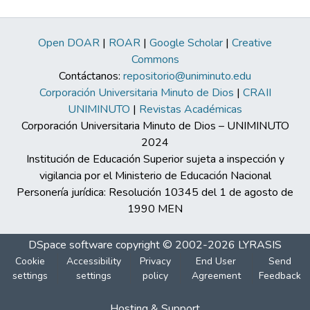
Open DOAR
|
ROAR
|
Google Scholar
|
Creative
Commons
Contáctanos:
repositorio@uniminuto.edu
Corporación Universitaria Minuto de Dios
|
CRAII
UNIMINUTO
|
Revistas Académicas
Corporación Universitaria Minuto de Dios – UNIMINUTO
2024
Institución de Educación Superior sujeta a inspección y
vigilancia por el Ministerio de Educación Nacional
Personería jurídica: Resolución 10345 del 1 de agosto de
1990 MEN
DSpace software
copyright © 2002-2026
LYRASIS
Cookie
Accessibility
Privacy
End User
Send
settings
settings
policy
Agreement
Feedback
Hosting & Support