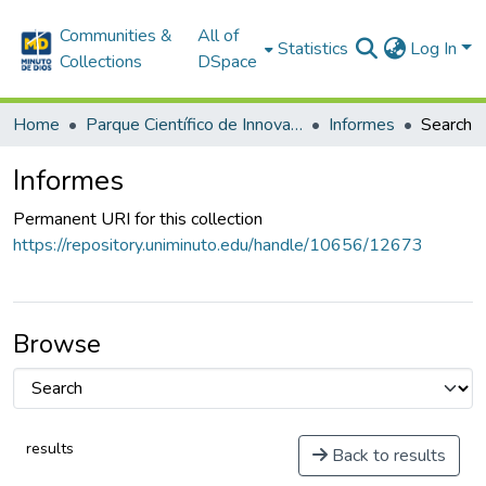
Communities &
All of
Statistics
Log In
Collections
DSpace
Home
Parque Científico de Innovación Social - PCIS
Informes
Search
Informes
Permanent URI for this collection
https://repository.uniminuto.edu/handle/10656/12673
Browse
results
Back to results