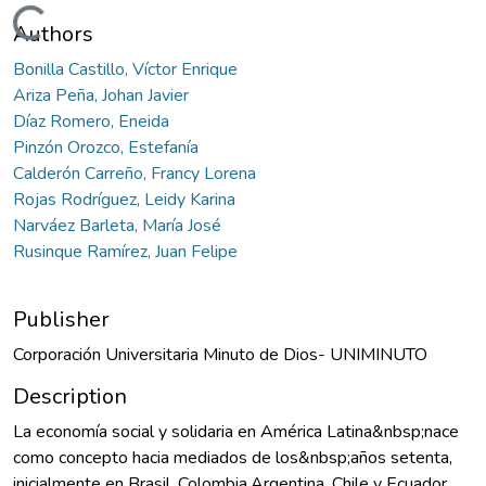
Loading...
Authors
Bonilla Castillo, Víctor Enrique
Ariza Peña, Johan Javier
Díaz Romero, Eneida
Pinzón Orozco, Estefanía
Calderón Carreño, Francy Lorena
Rojas Rodríguez, Leidy Karina
Narváez Barleta, María José
Rusinque Ramírez, Juan Felipe
Publisher
Corporación Universitaria Minuto de Dios- UNIMINUTO
Description
La economía social y solidaria en América Latina&nbsp;nace
como concepto hacia mediados de los&nbsp;años setenta,
inicialmente en Brasil, Colombia,Argentina, Chile y Ecuador,