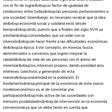
con el fin de lograr&nbsp;un factor de igualdad de
condiciones entre todas&nbsp;las personas pertenecientes a
una sociedad. Sinembargo, es necesario recalcar que la idea
de&nbsp;economía social y solidaria inició desde
tiempo&nbsp;atrás, puesto que a finales del siglo XVIII ya
existían&nbsp;comunidades que se unían con la
intención&nbsp;de hacer frente a las dificultades económicas
de&nbsp;la época. Este concepto, en esencia, busca
abrirmercados o convenios que logren mejorar la
calidad&nbsp;de vida de las personas con el ánimo de
minimizar&nbsp;los intereses propios, dando prioridad alos
intereses colectivos y generando de esta
manera&nbsp;unanimidad en la población. El
fundamento&nbsp;principal de la existencia de este nuevo
modeloeconómico es el de concretar una
participación&nbsp;más activa de las sociedades con
menores posibilidades&nbsp;de intervención en la economía
convencional,ya que se debe tener en cuenta que