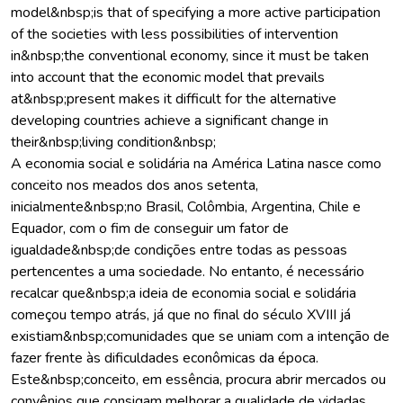
model&nbsp;is that of specifying a more active participation
of the societies with less possibilities of intervention
in&nbsp;the conventional economy, since it must be taken
into account that the economic model that prevails
at&nbsp;present makes it difficult for the alternative
developing countries achieve a significant change in
their&nbsp;living condition&nbsp;
A economia social e solidária na América Latina nasce como
conceito nos meados dos anos setenta,
inicialmente&nbsp;no Brasil, Colômbia, Argentina, Chile e
Equador, com o fim de conseguir um fator de
igualdade&nbsp;de condições entre todas as pessoas
pertencentes a uma sociedade. No entanto, é necessário
recalcar que&nbsp;a ideia de economia social e solidária
começou tempo atrás, já que no final do século XVIII já
existiam&nbsp;comunidades que se uniam com a intenção de
fazer frente às dificuldades econômicas da época.
Este&nbsp;conceito, em essência, procura abrir mercados ou
convênios que consigam melhorar a qualidade de vidadas