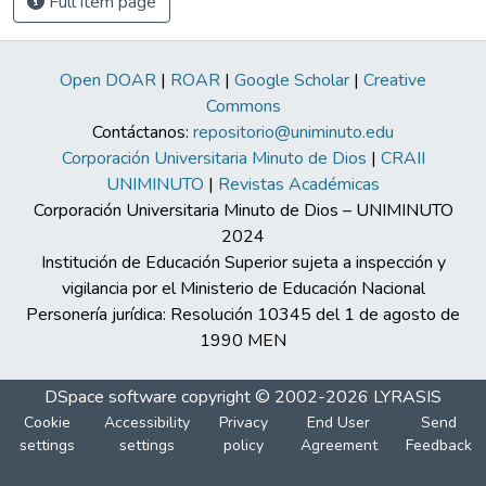
Full item page
Open DOAR
|
ROAR
|
Google Scholar
|
Creative
Commons
Contáctanos:
repositorio@uniminuto.edu
Corporación Universitaria Minuto de Dios
|
CRAII
UNIMINUTO
|
Revistas Académicas
Corporación Universitaria Minuto de Dios – UNIMINUTO
2024
Institución de Educación Superior sujeta a inspección y
vigilancia por el Ministerio de Educación Nacional
Personería jurídica: Resolución 10345 del 1 de agosto de
1990 MEN
DSpace software
copyright © 2002-2026
LYRASIS
Cookie
Accessibility
Privacy
End User
Send
settings
settings
policy
Agreement
Feedback