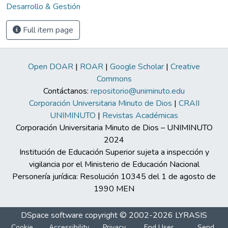
Desarrollo & Gestión
Full item page
Open DOAR
|
ROAR
|
Google Scholar
|
Creative
Commons
Contáctanos:
repositorio@uniminuto.edu
Corporación Universitaria Minuto de Dios
|
CRAII
UNIMINUTO
|
Revistas Académicas
Corporación Universitaria Minuto de Dios – UNIMINUTO
2024
Institución de Educación Superior sujeta a inspección y
vigilancia por el Ministerio de Educación Nacional
Personería jurídica: Resolución 10345 del 1 de agosto de
1990 MEN
DSpace software
copyright © 2002-2026
LYRASIS
Cookie
Accessibility
Privacy
End User
Send