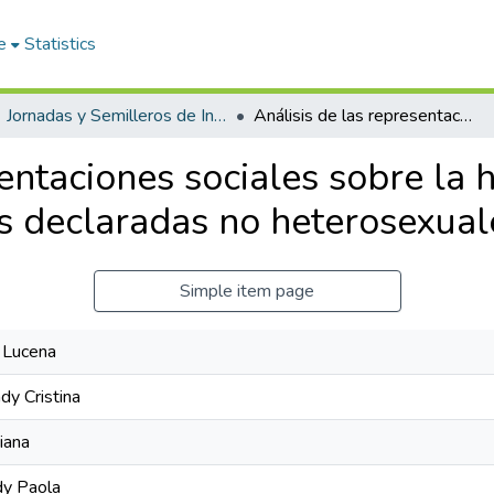
e
Statistics
Jornadas y Semilleros de Investigación
Análisis de las representaciones sociales sobre la homosexualidad en familiares de personas declaradas no heterosexuales.
sentaciones sociales sobre la
s declaradas no heterosexual
Simple item page
 Lucena
dy Cristina
iana
dy Paola