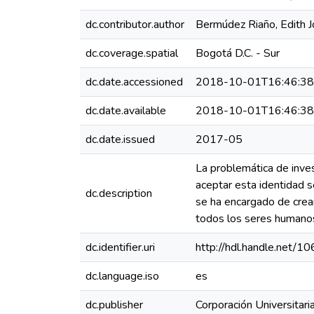
dc.contributor.author
Bermúdez Riaño, Edith 
dc.coverage.spatial
Bogotá D.C. - Sur
dc.date.accessioned
2018-10-01T16:46:3
dc.date.available
2018-10-01T16:46:3
dc.date.issued
2017-05
La problemática de inves
aceptar esta identidad s
dc.description
se ha encargado de crear
todos los seres humanos
dc.identifier.uri
http://hdl.handle.net/
dc.language.iso
es
dc.publisher
Corporación Universitari