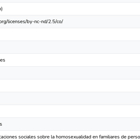
o)
org/licenses/by-nc-nd/2.5/co/
les
s
ntaciones sociales sobre la homosexualidad en familiares de pers