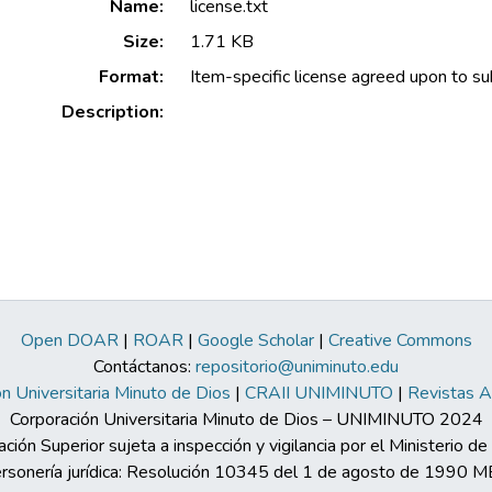
Name:
license.txt
Size:
1.71 KB
Format:
Item-specific license agreed upon to s
Description:
Open DOAR
|
ROAR
|
Google Scholar
|
Creative Commons
Contáctanos:
repositorio@uniminuto.edu
n Universitaria Minuto de Dios
|
CRAII UNIMINUTO
|
Revistas 
Corporación Universitaria Minuto de Dios – UNIMINUTO 2024
ación Superior sujeta a inspección y vigilancia por el Ministerio d
rsonería jurídica: Resolución 10345 del 1 de agosto de 1990 