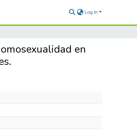
Log In
 homosexualidad en
es.