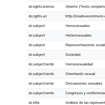
dc.rights.license
Abierto (Texto complet
dc.rights.uri
http://creativecommons.
dc.subject
Homosexuales
dc.subject
Heterosexuales
dc.subject
Representaciones socia
dc.subject
Sociedad
dc.subject.lemb
Homosexualidad
dc.subject.lemb
Orientación sexual
dc.subject.lemb
Desviaciones sexuales
dc.subject.lemb
Congresos y conferencia
dc.title
Análisis de las represe