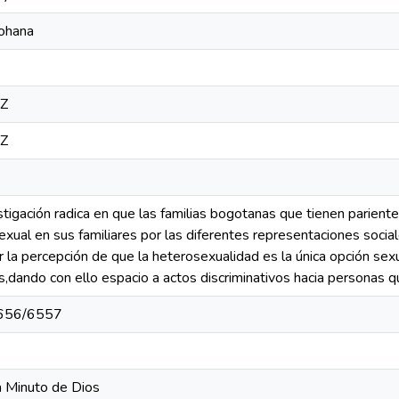
Johana
8Z
8Z
tigación radica en que las familias bogotanas que tienen parient
exual en sus familiares por las diferentes representaciones socia
 la percepción de que la heterosexualidad es la única opción sexu
,dando con ello espacio a actos discriminativos hacia personas q
10656/6557
a Minuto de Dios