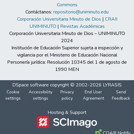
Commons
Contáctanos:
repositorio@uniminuto.edu
Corporación Universitaria Minuto de Dios
|
CRAII
UNIMINUTO
|
Revistas Académicas
Corporación Universitaria Minuto de Dios – UNIMINUTO
2024
Institución de Educación Superior sujeta a inspección y
vigilancia por el Ministerio de Educación Nacional
Personería jurídica: Resolución 10345 del 1 de agosto de
1990 MEN
DSpace software
copyright © 2002-2026
LYRASIS
Cookie
Accessibility
Privacy
End User
Send
settings
settings
policy
Agreement
Feedback
Hosting & Support
COAR Notify