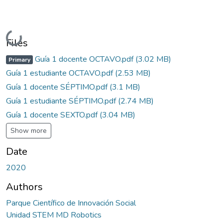
Loading...
Files
Guía 1 docente OCTAVO.pdf
(3.02 MB)
Primary
Guía 1 estudiante OCTAVO.pdf
(2.53 MB)
Guía 1 docente SÉPTIMO.pdf
(3.1 MB)
Guía 1 estudiante SÉPTIMO.pdf
(2.74 MB)
Guía 1 docente SEXTO.pdf
(3.04 MB)
Show more
Date
2020
Authors
Parque Científico de Innovación Social
Unidad STEM MD Robotics