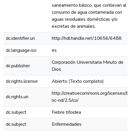
saneamiento básico, que conllevan al
consumo de agua contaminada con
aguas residuales domésticas y/o
excretas de animales.
dc.identifier.uri
http://hdl.handle.net/10656/6488
dc.language.iso
es
Corporación Universitaria Minuto de
dc.publisher
Dios
dc.rights.license
Abierto (Texto completo)
http://creativecommons.org/licenses/b
dc.rights.uri
nc-nd/2.5/co/
dc.subject
Fiebre tifoidea
dc.subject
Enfermedades