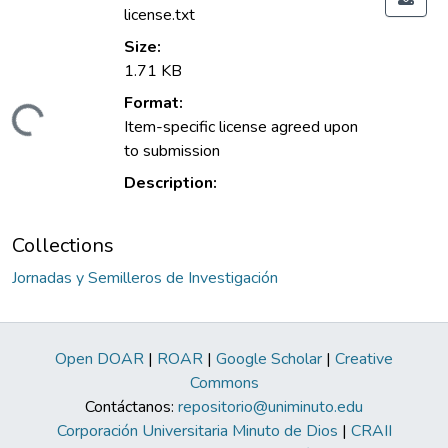
license.txt
Size:
1.71 KB
Format:
ading...
Item-specific license agreed upon
to submission
Description:
Collections
Jornadas y Semilleros de Investigación
Open DOAR
|
ROAR
|
Google Scholar
|
Creative
Commons
Contáctanos:
repositorio@uniminuto.edu
Corporación Universitaria Minuto de Dios
|
CRAII