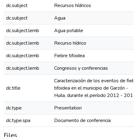
dc.subject
Recursos hídricos
dc.subject
Agua
dc.subject.lemb
Agua potable
dc.subject.lemb
Recurso hídrico
dc.subject.lemb
Fiebre tifoidea
dc.subject.lemb
Congresos y conferencias
Caracterización de los eventos de fieb
dc.title
tifoidea en el municipio de Garzón -
Huila, durante el período 2012 - 2016.
dc.type
Presentation
dc.type.spa
Documento de conferencia
Files